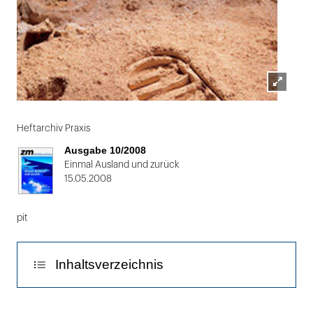
Lightbox
Folie
öffnen
1
Heftarchiv Praxis
von
Ausgabe 10/2008
2
Einmal Ausland und zurück
15.05.2008
pit
Inhaltsverzeichnis