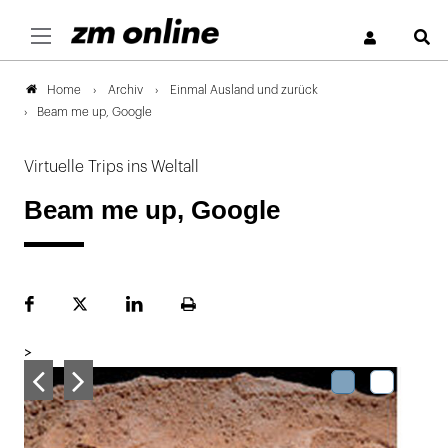
S
Archiv
Einmal Ausland und zurück
Home
Beam me up, Google
Virtuelle Trips ins Weltall
Beam me up, Google
Facebook
Plattform
LinekdIn
Seite
X
ausdrucken
>