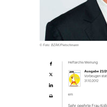
© Foto: BZÄK/Pietschmann
Folie
1
Heftarchiv Meinung
Facebook
von
Ausgabe 21/2
2
Plattform
Vorbeugen stat
X
31.10.2012
LinekdIn
em
Seite
ausdrucken
Sehr geehrte Frau Koll