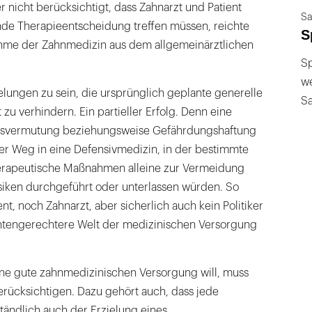
r nicht berücksichtigt, dass Zahnarzt und Patient
Sa
e Therapieentscheidung treffen müssen, reichte
S
ahme der Zahnmedizin aus dem allgemeinärztlichen
Sp
we
lungen zu sein, die ursprünglich geplante generelle
S
zu verhindern. Ein partieller Erfolg. Denn eine
nsvermutung beziehungsweise Gefährdungshaftung
er Weg in eine Defensivmedizin, in der bestimmte
herapeutische Maßnahmen alleine zur Vermeidung
isiken durchgeführt oder unterlassen würden. So
nt, noch Zahnarzt, aber sicherlich auch kein Politiker
ntengerechtere Welt der medizinischen Versorgung
eine gute zahnmedizinischen Versorgung will, muss
rücksichtigen. Dazu gehört auch, dass jede
tändlich auch der Erzielung eines