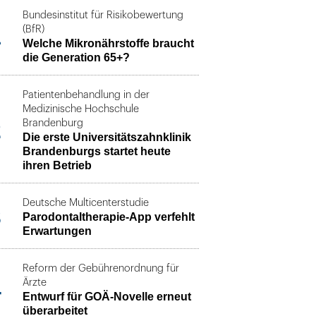
Bundesinstitut für Risikobewertung
1
(BfR)
Welche Mikronährstoffe braucht
die Generation 65+?
Patientenbehandlung in der
Medizinische Hochschule
2
Brandenburg
Die erste Universitätszahnklinik
Brandenburgs startet heute
ihren Betrieb
Deutsche Multicenterstudie
3
Parodontaltherapie-App verfehlt
Erwartungen
Reform der Gebührenordnung für
4
Ärzte
Entwurf für GOÄ-Novelle erneut
überarbeitet