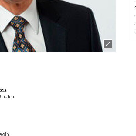
Lightbox
öffnen
012
t heilen
egin,