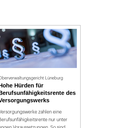
Oberverwaltungsgericht Lüneburg
Hohe Hürden für
Berufsunfähigkeitsrente des
Versorgungswerks
Versorgungswerke zahlen eine
Berufsunfähigkeitsrente nur unter
engen Voraussetzungen. So sind