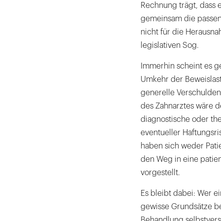
Rechnung trägt, dass e
gemeinsam die passend
nicht für die Herausn
legislativen Sog.
Immerhin scheint es ge
Umkehr der Beweislast 
generelle Verschulde
des Zahnarztes wäre d
diagnostische oder t
eventueller Haftungsr
haben sich weder Patie
den Weg in eine patie
vorgestellt.
Es bleibt dabei: Wer 
gewisse Grundsätze be
Behandlung selbstvers