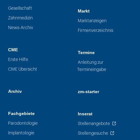
Gesellschaft
Markt
Zahnmedizin
Marktanzeigen
News-Archiv
Firmenverzeichnis
CME
Termine
Erste Hilfe
Anleitung zur
CME Übersicht
Termineingabe
Archiv
zm-starter
Fachgebiete
Inserat
Parodontologie
Stellenangebote
Implantologie
Stellengesuche