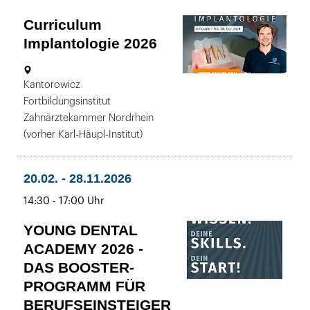
Uhr
Curriculum
Implantologie 2026
06.02.
Ort:
Kantorowicz
bis
-
Fortbildungsinstitut
12.12.2026
Zahnärztekammer Nordrhein
14:00
(vorher Karl-Häupl-Institut)
bis
-
17:00
bis
20.02.
-
28.11.2026
Uhr
bis
14:30
-
17:00 Uhr
YOUNG DENTAL
ACADEMY 2026 -
DAS BOOSTER-
PROGRAMM FÜR
BERUFSEINSTEIGER