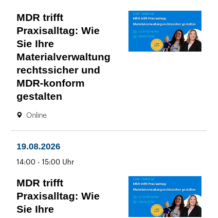
MDR trifft
Praxisalltag: Wie
Sie Ihre
Materialverwaltung
rechtssicher und
MDR-konform
gestalten
Ort:
19.08.2026
Online
14:00
bis
-
19.08.2026
15:00
bis
14:00
-
15:00 Uhr
Uhr
MDR trifft
Praxisalltag: Wie
Sie Ihre