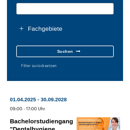
Fachgebiete
bis
01.04.2025
-
30.09.2028
bis
09:00
-
17:00 Uhr
Bachelorstudiengang
"Dentalhygiene