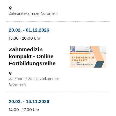
20.02.
Ort:
Zahnärztekammer Nordrhein
bis
-
28.11.2026
bis
14:30
20.02.
-
01.12.2026
bis
-
bis
18:30
-
20:00 Uhr
17:00
Zahnmedizin
Uhr
kompakt - Online
Fortbildungsreihe
20.02.
Ort:
via Zoom / Zahnärztekammer
bis
-
Nordrhein
01.12.2026
18:30
bis
20.03.
-
14.11.2026
bis
-
20:00
bis
14:00
-
17:00 Uhr
Uhr