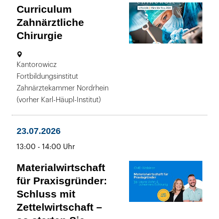
Curriculum
Zahnärztliche
Chirurgie
20.03.
Ort:
Kantorowicz
bis
-
Fortbildungsinstitut
14.11.2026
Zahnärztekammer Nordrhein
14:00
(vorher Karl-Häupl-Institut)
bis
-
17:00
23.07.2026
Uhr
bis
13:00
-
14:00 Uhr
Materialwirtschaft
für Praxisgründer:
Schluss mit
Zettelwirtschaft –