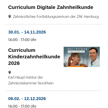
Curriculum Digitale Zahnheilkunde
16:00
Uhr
Ort:
21.11.2025
Zahnärztliches Fortbildungszentrum der ZÄK Hamburg
bis
-
28.11.2026
bis
30.01.
-
14.11.2026
13:00
bis
14:00
-
17:00 Uhr
bis
-
Curriculum
15:00
Kinderzahnheilkunde
Uhr
2026
30.01.
Ort:
Karl-Häupl-Institut der
bis
-
Zahnärztekammer Nordrhein
14.11.2026
14:00
bis
06.02.
-
12.12.2026
bis
-
17:00
bis
14:00
-
17:00 Uhr