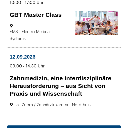
bis
10:00
-
17:00 Uhr
Uhr
GBT Master Class
10.09.
Ort:
EMS - Electro Medical
bis
-
Systems
12.09.2026
10:00
12.09.2026
bis
-
17:00
bis
09:00
-
14:30 Uhr
Uhr
Zahnmedizin, eine interdisziplinäre
Herausforderung – aus Sicht von
Praxis und Wissenschaft
Ort:
12.09.2026
via Zoom / Zahnärztekammer Nordrhein
09:00
bis
-