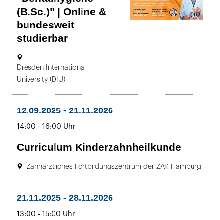
(B.Sc.)" | Online &
bundesweit
studierbar
01.04.2025
Ort:
Dresden International
bis
-
University (DIU)
30.09.2028
09:00
bis
12.09.2025
-
21.11.2026
bis
-
17:00
bis
14:00
-
16:00 Uhr
Uhr
Curriculum Kinderzahnheilkunde
Ort:
12.09.2025
Zahnärztliches Fortbildungszentrum der ZÄK Hamburg
bis
-
21.11.2026
bis
21.11.2025
-
28.11.2026
14:00
bis
13:00
-
15:00 Uhr
bis
-