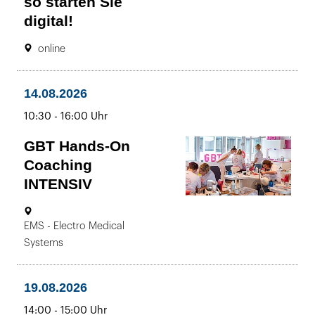
so starten Sie
digital!
Ort:
23.07.2026
online
13:00
bis
-
14.08.2026
14:00
bis
10:30
-
16:00 Uhr
Uhr
GBT Hands-On
Coaching
INTENSIV
14.08.2026
Ort:
EMS - Electro Medical
10:30
Systems
bis
-
16:00
19.08.2026
Uhr
bis
14:00
-
15:00 Uhr