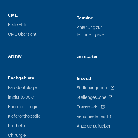
CME
Termine
Erste Hilfe
Anleitung zur
CME Übersicht
Termineingabe
Archiv
zm-starter
Fachgebiete
Inserat
Parodontologie
Stellenangebote
Implantologie
Stellengesuche
Endodontologie
Praxismarkt
Kieferorthopädie
Verschiedenes
Prothetik
Anzeige aufgeben
Chirurgie