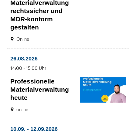
Materialverwaltung
rechtssicher und
MDR-konform
gestalten
Ort:
19.08.2026
Online
14:00
bis
-
26.08.2026
15:00
bis
14:00
-
15:00 Uhr
Uhr
Professionelle
Materialverwaltung
heute
Ort:
26.08.2026
online
14:00
bis
-
bis
10.09.
-
12.09.2026
15:00