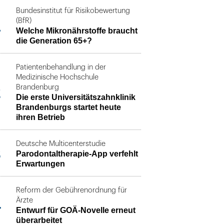
Bundesinstitut für Risikobewertung
1
(BfR)
Welche Mikronährstoffe braucht
die Generation 65+?
Patientenbehandlung in der
Medizinische Hochschule
2
Brandenburg
Die erste Universitätszahnklinik
Brandenburgs startet heute
ihren Betrieb
Deutsche Multicenterstudie
3
Parodontaltherapie-App verfehlt
Erwartungen
Reform der Gebührenordnung für
4
Ärzte
Entwurf für GOÄ-Novelle erneut
überarbeitet