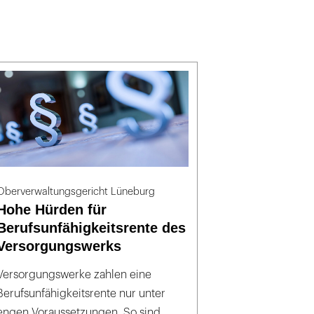
Oberverwaltungsgericht Lüneburg
Hohe Hürden für
Berufsunfähigkeitsrente des
Versorgungswerks
Versorgungswerke zahlen eine
Berufsunfähigkeitsrente nur unter
engen Voraussetzungen. So sind