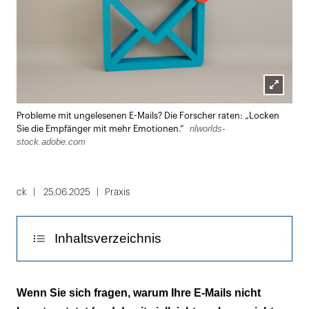
Lightbox
Probleme mit ungelesenen E-Mails? Die Forscher raten: „Locken
öffnen
nlworlds-
Sie die Empfänger mit mehr Emotionen.“
stock.adobe.com
ck
25.06.2025
Praxis
Inhaltsverzeichnis
Selbst bei technischen Inhalten ist eine
Wenn Sie sich fragen, warum Ihre E-Mails nicht
emotionale Ansprache besser!