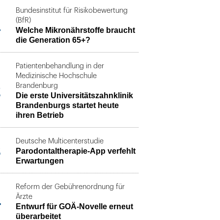
Bundesinstitut für Risikobewertung
1
(BfR)
Welche Mikronährstoffe braucht
die Generation 65+?
Patientenbehandlung in der
Medizinische Hochschule
2
Brandenburg
Die erste Universitätszahnklinik
Brandenburgs startet heute
ihren Betrieb
Deutsche Multicenterstudie
3
Parodontaltherapie-App verfehlt
Erwartungen
Reform der Gebührenordnung für
4
Ärzte
Entwurf für GOÄ-Novelle erneut
überarbeitet