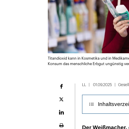
Titandioxid kann in Kosmetika und in Medikament
Konsum das menschliche Erbgut ungünstig ve
LL
01.09.2025
Gesel
Facebook
Plattform
Inhaltsverze
X
LinekdIn
Studie zur Ein
Der Weißmacher, 