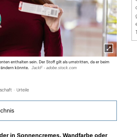
Lightbox
en enthalten sein. Der Stoff gilt als umstritten, da er beim
öffnen
JackF - adobe.stock.com
rändern könnte.
lschaft
Urteile
ichnis
schätzung war offenbar fehlerhaft
der in Sonnencremes, Wandfarbe oder