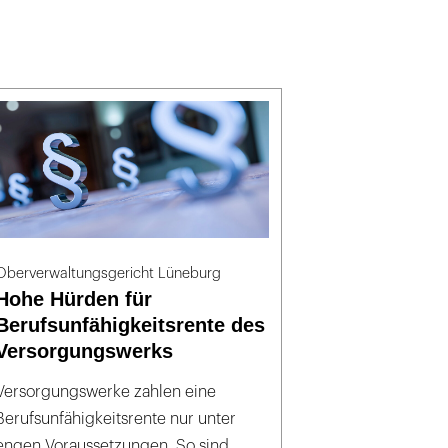
Oberverwaltungsgericht Lüneburg
Hohe Hürden für
Berufsunfähigkeitsrente des
Versorgungswerks
Versorgungswerke zahlen eine
Berufsunfähigkeitsrente nur unter
engen Voraussetzungen. So sind