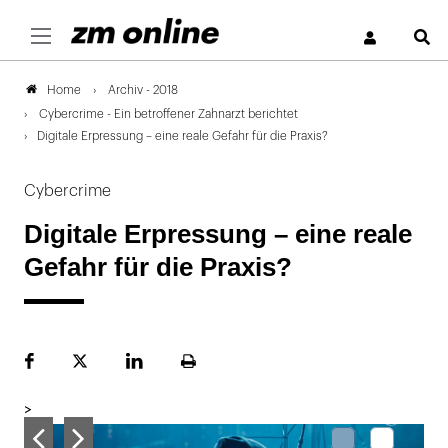
S
Archiv - 2018
Home
Cybercrime - Ein betroffener Zahnarzt berichtet
Digitale Erpressung – eine reale Gefahr für die Praxis?
Cybercrime
Digitale Erpressung – eine reale
Gefahr für die Praxis?
Facebook
Plattform
LinekdIn
Seite
X
ausdrucken
>