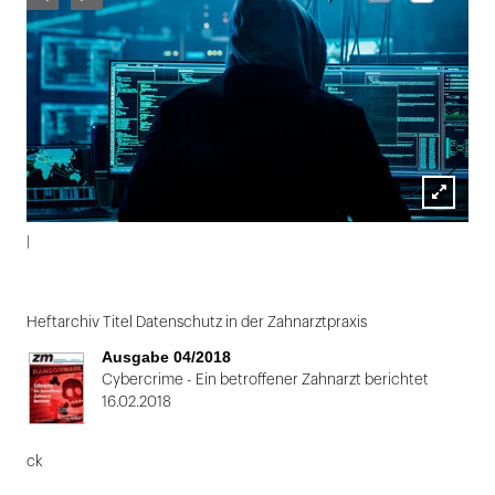
Lightbox
|
öffnen
Folie
1
Heftarchiv Titel Datenschutz in der Zahnarztpraxis
von
Ausgabe 04/2018
2
Cybercrime - Ein betroffener Zahnarzt berichtet
16.02.2018
ck