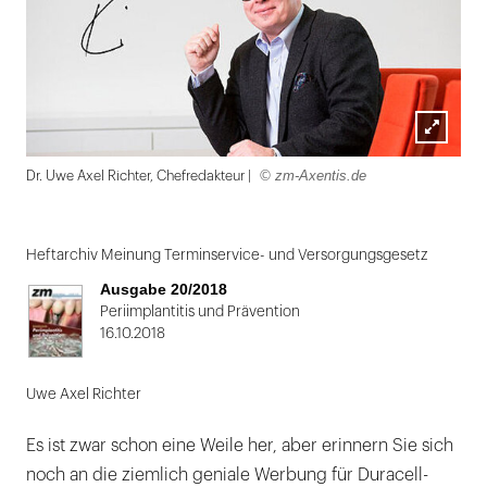
Lightbox
© zm-Axentis.de
Dr. Uwe Axel Richter, Chefredakteur |
öffnen
Folie
1
Heftarchiv Meinung Terminservice- und Versorgungsgesetz
von
Ausgabe 20/2018
2:
Periimplantitis und Prävention
16.10.2018
Dr.
Uwe
Uwe Axel Richter
Axel
Richter,
Es ist zwar schon eine Weile her, aber erinnern Sie sich
Chefredakteur
noch an die ziemlich geniale Werbung für Duracell-