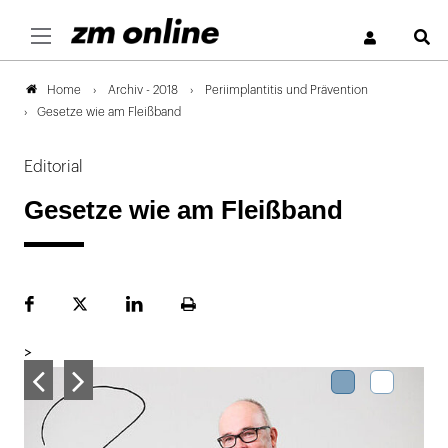
S
Archiv - 2018
Periimplantitis und Prävention
Home
Gesetze wie am Fleißband
Editorial
Gesetze wie am Fleißband
Facebook
Plattform
LinekdIn
Seite
X
ausdrucken
>