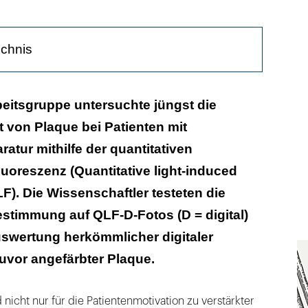
ichnis
ftware soll Aufwand reduzieren
eitsgruppe untersuchte jüngst die
t von Plaque bei Patienten mit
-D unterschätzt die Plaquemenge
atur mithilfe der quantitativen
 Methodenfehlers
luoreszenz (Quantitative light-induced
F). Die Wissenschaftler testeten die
timmung auf QLF-D-Fotos (D = digital)
swertung herkömmlicher digitaler
uvor angefärbter Plaque.
icht nur für die Patientenmotivation zu verstärkter