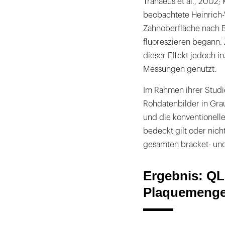
Tranaeus et al., 2002;
beobachtete Heinrich-W
Zahnoberfläche nach B
fluoreszieren begann.
dieser Effekt jedoch i
Messungen genutzt.
Im Rahmen ihrer Studie
Rohdatenbilder in Grau
und die konventionellen
bedeckt gilt oder nic
gesamten bracket- un
Ergebnis: QL
Plaquemeng