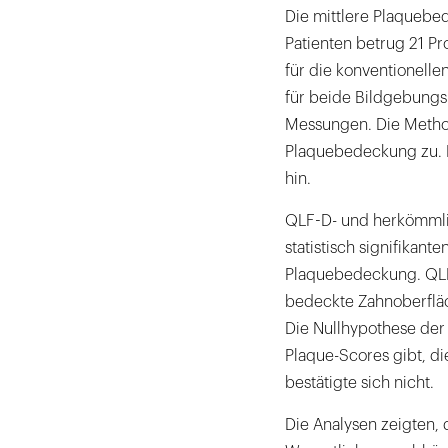
Die mittlere Plaquebed
Patienten betrug 21 Pr
für die konventionelle
für beide Bildgebungs
Messungen. Die Meth
Plaquebedeckung zu. D
hin.
QLF-D- und herkömmlic
statistisch signifikan
Plaquebedeckung. QLF-
bedeckte Zahnoberfläc
Die Nullhypothese der
Plaque-Scores gibt, d
bestätigte sich nicht.
Die Analysen zeigten,