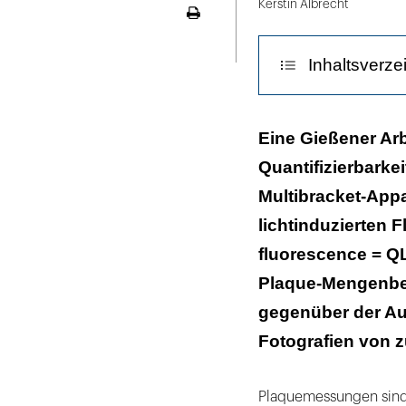
Kerstin Albrecht
Seite
ausdrucken
Inhaltsverze
Bildanalyse-So
Eine Gießener Arb
Quantifizierbarkei
Ergebnis: QLF
Multibracket-Appar
Diskussion des
lichtinduzierten F
Fazit
fluorescence = QL
Plaque-Mengenbes
Literaturliste
gegenüber der Au
Fotografien von z
Plaquemessungen sind n