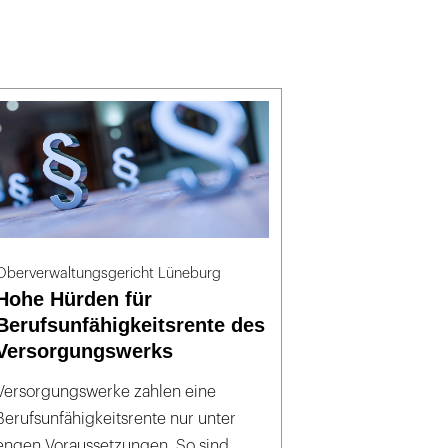
Oberverwaltungsgericht Lüneburg
Hohe Hürden für
Berufsunfähigkeitsrente des
Versorgungswerks
Versorgungswerke zahlen eine
Berufsunfähigkeitsrente nur unter
engen Voraussetzungen. So sind