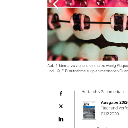
Abb. 1: Einmal zu viel und einmal zu wenig Plaq
und QLF-D-Aufnahme zur planimetrischen Quantifi
Folie
1
Heftarchiv Zahnmedizin
Facebook
von
Ausgabe 23/2
2
Plattform
Täter und Verfo
X
01.12.2020
LinekdIn