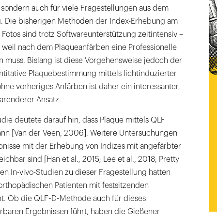
sondern auch für viele Fragestellungen aus dem
g. Die bisherigen Methoden der Index-Erhebung am
 Fotos sind trotz Softwareunterstützung zeitintensiv –
 weil nach dem Plaqueanfärben eine Professionelle
n muss. Bislang ist diese Vorgehensweise jedoch der
titative Plaquebestimmung mittels lichtinduzierter
ne vorheriges Anfärben ist daher ein interessanter,
arenderer Ansatz.
die deutete darauf hin, dass Plaque mittels QLF
kann [Van der Veen, 2006]. Weitere Untersuchungen
bnisse mit der Erhebung von Indizes mit angefärbter
chbar sind [Han et al., 2015; Lee et al., 2018; Pretty
ten In-vivo-Studien zu dieser Fragestellung hatten
rorthopädischen Patienten mit festsitzenden
t. Ob die QLF-D-Methode auch für dieses
erbaren Ergebnissen führt, haben die Gießener