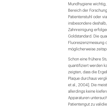
Mundhygiene wichtig, 
Bereich der Forschun
Patientenstuhl oder via
insbesondere deshalb,
Zahnreinigung erfolge
Goldstandard. Die quan
Fluoreszenzmessung oh
möglicherweise zeitsp
Schon eine frühere Stu
quantifiziert werden 
zeigten, dass die Erge
Plaque durchaus verglei
et al., 2004]. Die meis
allerdings keine kiefe
Apparaturen untersuch
Patientengut zu validi