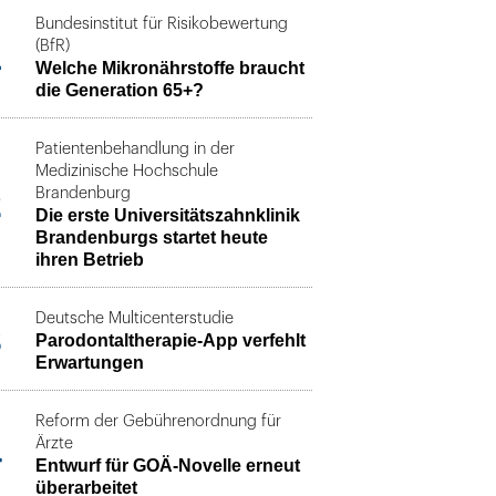
Bundesinstitut für Risikobewertung
1
(BfR)
Welche Mikronährstoffe braucht
die Generation 65+?
Patientenbehandlung in der
Medizinische Hochschule
2
Brandenburg
Die erste Universitätszahnklinik
Brandenburgs startet heute
ihren Betrieb
Deutsche Multicenterstudie
3
Parodontaltherapie-App verfehlt
Erwartungen
Reform der Gebührenordnung für
4
Ärzte
Entwurf für GOÄ-Novelle erneut
überarbeitet