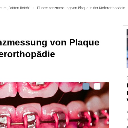
e im „Dritten Reich“
Fluoreszenzmessung von Plaque in der Kieferorthopädie
nzmessung von Plaque
ferorthopädie