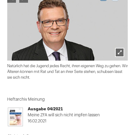
Lightbox
Natürlich hat die Jugend jedes Recht, ihren eigenen Weg zu gehen. Wir
öffnen
Älteren können mit Rat und Tat an ihrer Seite stehen, schubsen lässt
sie sich nicht.
Folie
1
Heftarchiv Meinung
von
Ausgabe 04/2021
2
Meine ZFA will sich nicht impfen lassen
16.02.2021