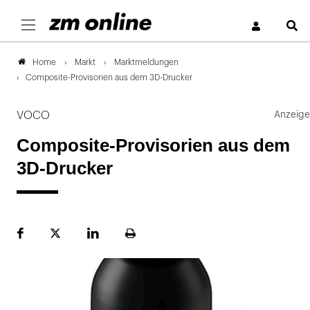
S
Markt
Marktmeldungen
Home
Composite-Provisorien aus dem 3D-Drucker
VOCO
Composite-Provisorien aus dem
3D-Drucker
Facebook
Plattform
LinekdIn
Seite
X
ausdrucken