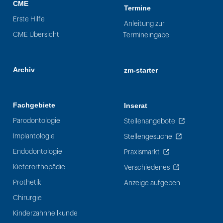
CME
Termine
Erste Hilfe
Anleitung zur
CME Übersicht
Termineingabe
Archiv
zm-starter
Fachgebiete
Inserat
Parodontologie
Stellenangebote
Implantologie
Stellengesuche
Endodontologie
Praxismarkt
Kieferorthopädie
Verschiedenes
Prothetik
Anzeige aufgeben
Chirurgie
Kinderzahnheilkunde