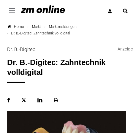
S
Markt
Marktmeldungen
Home
Dr. B.-Digitec: Zahntechnik volldigital
Dr. B.-Digitec
Dr. B.-Digitec: Zahntechnik
volldigital
Facebook
Plattform
LinekdIn
Seite
X
ausdrucken