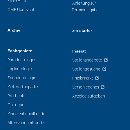
Erste Hilfe
Anleitung zur
CME Übersicht
Termineingabe
Archiv
zm-starter
Fachgebiete
Inserat
Parodontologie
Stellenangebote
Implantologie
Stellengesuche
Endodontologie
Praxismarkt
Kieferorthopädie
Verschiedenes
Prothetik
Anzeige aufgeben
Chirurgie
Kinderzahnheilkunde
Alterszahnheilkunde