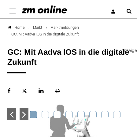
S
Markt
Marktmeldungen
Home
GC: Mit Aadva IOS in die digitale Zukunft
GC: Mit Aadva IOS in die digitale
Zukunft
Facebook
Plattform
LinekdIn
Seite
X
ausdrucken