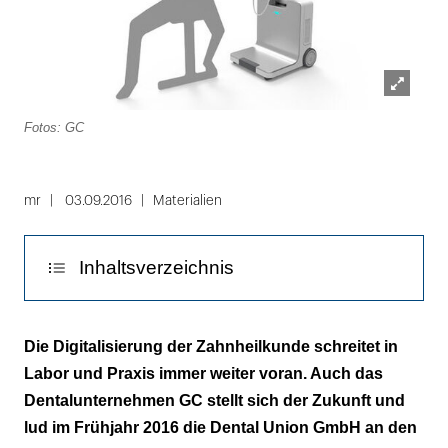
Lightbox
Fotos: GC
öffnen
Folie
1
mr
03.09.2016
Materialien
von
8
Inhaltsverzeichnis
GC - 95 Jahre globale Zahngesundheit in
Die Digitalisierung der Zahnheilkunde schreitet in
2016
Labor und Praxis immer weiter voran. Auch das
Dentalunternehmen GC stellt sich der Zukunft und
lud im Frühjahr 2016 die Dental Union GmbH an den