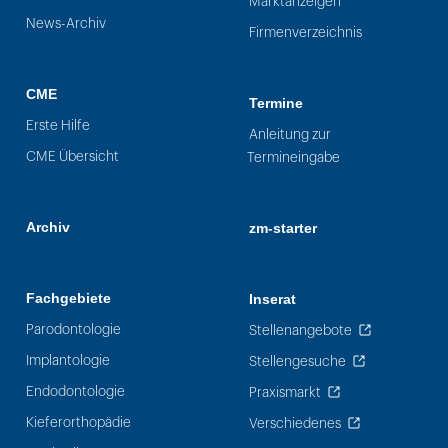
Marktanzeigen
News-Archiv
Firmenverzeichnis
CME
Termine
Erste Hilfe
Anleitung zur
CME Übersicht
Termineingabe
Archiv
zm-starter
Fachgebiete
Inserat
Parodontologie
Stellenangebote
Implantologie
Stellengesuche
Endodontologie
Praxismarkt
Kieferorthopädie
Verschiedenes