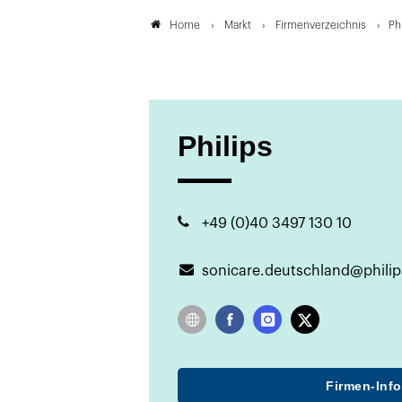
Markt
Firmenverzeichnis
Ph
Home
Philips
+49 (0)40 3497 130 10
sonicare.deutschland@phili
Plattform
Zur
Facebook
Instgram
X
Website
Firmen-Inf