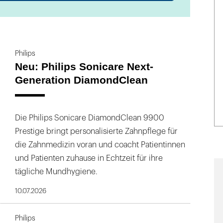
 Lächeln ist es wert!
Welt durch Innovationen gesünder und
Philips
 Zusammenarbeit mit Experten entwickeln wir
Neu: Philips Sonicare Next-
r Marken Philips Sonicare und Philips Zoom!,
Generation DiamondClean
alidiert und auch in der Praxis stetig weiter
nd ein frischer Atem sind nicht nur der
n, sie haben auch einen positiven Einfluss auf
Die Philips Sonicare DiamondClean 9900
ps Sonicare sind wir davon überzeugt, dass
Prestige bringt personalisierte Zahnpflege für
 für eine herausragende Mundgesundheit sind.
die Zahnmedizin voran und coacht Patientinnen
im Bereich der Gesundheitstechnologie ist es, bis
und Patienten zuhause in Echtzeit für ihre
illiarden Menschen zu verbessern. Lassen Sie
tägliche Mundhygiene.
ten, das Bestmögliche für die Mundgesundheit
10.07.2026
Philips