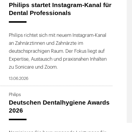
Philips startet Instagram-Kanal für
s, was Sie für einen gesunden Mund benötigen –
Dental Professionals
care Produkte wurden von Zahnmedizinern
e zu ermöglichen. Mit mehr als 100 Jahren
n können Sie darauf vertrauen, dass Sie mit
Philips richtet sich mit neuem Instagram-Kanal
as Gutes tun. Unsere innovative
an Zahnärztinnen und Zahnärzte im
rstenkopf mit 62.000 Bewegungen pro Minute.
deutschsprachigen Raum. Der Fokus liegt auf
m erzeugt, der bei jedem Putzen die Reinigung
Expertise, Austausch und praxisnahen Inhalten
. Philips Sonicare ist besonders sanft zum
zu Sonicare und Zoom.
islich die Zahnfleischgesundheit.
13.06.2026
fach. Philips Zoom! bietet Ihnen die Möglichkeit,
Philips
Deutschen Dentalhygiene Awards
e oder in der Praxis mit professionellen
2026
der Philips Zoom! WhiteSpeed LED-Lampe
r Anwendungszeit deutlich intensiver entfernt
dlung ohne Licht.