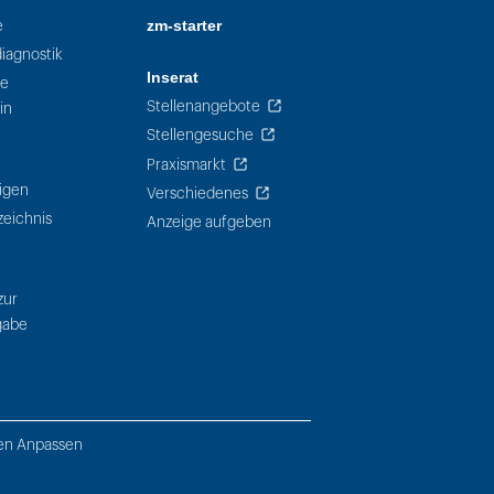
zm-starter
e
iagnostik
Inserat
he
Stellenangebote
in
Stellengesuche
Praxismarkt
igen
Verschiedenes
zeichnis
Anzeige aufgeben
zur
gabe
gen Anpassen