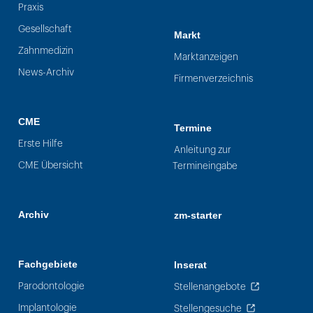
Praxis
Gesellschaft
Markt
Zahnmedizin
Marktanzeigen
News-Archiv
Firmenverzeichnis
CME
Termine
Erste Hilfe
Anleitung zur
CME Übersicht
Termineingabe
Archiv
zm-starter
Fachgebiete
Inserat
Parodontologie
Stellenangebote
Implantologie
Stellengesuche