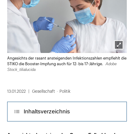
Lightbox
Angesichts der rasant ansteigenden Infektionszahlen empfiehlt die
öffnen
Adobe
STIKO die Booster-Impfung auch für 12- bis 17-Jährige.
Stock_tilialucida
13.01.2022
Gesellschaft
Politik
Inhaltsverzeichnis
Risiko für schwere Impfnebenwirkungen sei