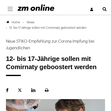
S
News
Home
12- bis 17-Jährige sollen mit Comirnaty geboostert werden
Neue STIKO-Empfehlung zur Corona-Impfung bei
Jugendlichen
12- bis 17-Jährige sollen mit
Comirnaty geboostert werden
Facebook
Plattform
LinekdIn
Seite
X
ausdrucken