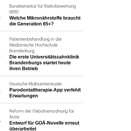
Bundesinstitut für Risikobewertung
1
(BfR)
Welche Mikronährstoffe braucht
die Generation 65+?
Patientenbehandlung in der
Medizinische Hochschule
2
Brandenburg
Die erste Universitätszahnklinik
Brandenburgs startet heute
ihren Betrieb
Deutsche Multicenterstudie
3
Parodontaltherapie-App verfehlt
Erwartungen
Reform der Gebührenordnung für
4
Ärzte
Entwurf für GOÄ-Novelle erneut
überarbeitet