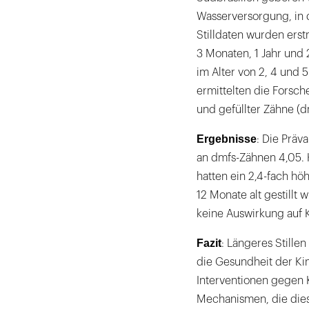
Wasserversorgung, in
Stilldaten wurden erst
3 Monaten, 1 Jahr und
im Alter von 2, 4 und 
ermittelten die Forsch
und gefüllter Zähne (
Ergebnisse
: Die Präv
an dmfs-Zähnen 4,05. K
hatten ein 2,4-fach hö
12 Monate alt gestillt
keine Auswirkung auf K
Fazit
: Längeres Stillen
die Gesundheit der Kin
Interventionen gegen 
Mechanismen, die dies