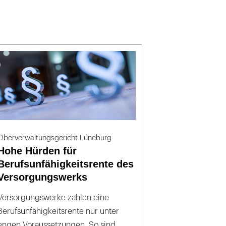
Oberverwaltungsgericht Lüneburg
Hohe Hürden für
Berufsunfähigkeitsrente des
Versorgungswerks
Versorgungswerke zahlen eine
Berufsunfähigkeitsrente nur unter
engen Voraussetzungen. So sind