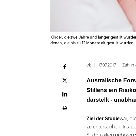
Kinder, die zwei Jahre und länger gestillt wurd
denen, die bis zu 12 Monate alt gestillt wurden.
ck
17.07.2017
Zahnme
Facebook
Australische Fors
Plattform
X
Stillens ein Risi
LinekdIn
darstellt - unab
Seite
ausdrucken
Ziel der Studie
war, di
zu untersuchen. Insges
Südbrasilien geboren w