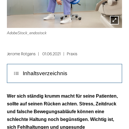
Lightbox
AdobeStock_endostock
öffnen
Folie
1
Jerome Rotgans
01.06.2021
Praxis
von
2
Inhaltsverzeichnis
Hauptsache der Patient liegt bequem?
Wer sich ständig krumm macht für seine Patienten,
Falsch!
sollte auf seinen Rücken achten. Stress, Zeitdruck
und falsche Bewegungsabläufe können eine
Ideal sitzt man wie auf einem Küchenstuhl
schlechte Haltung noch begünstigen. Wichtig ist,
Pausen gehören zum Arbeitsalltag dazu
sich Fehlhaltungen und ungesunde