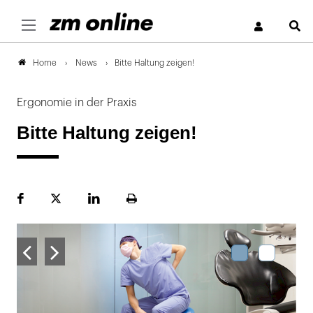
S
News
Bitte Haltung zeigen!
Home
Ergonomie in der Praxis
Bitte Haltung zeigen!
Facebook
Plattform
LinekdIn
Seite
X
ausdrucken