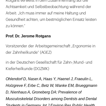
Rotgans verweist in dem Zusammenhang auf die
Achtsamkeit und Selbstbeobachtung während der
Arbeit: „Ich muss immer auf meine Haltung und
Gesundheit achten, um bestmöglichen Einsatz leisten
zu können.“
Prof. Dr. Jerome Rotgans
Vorsitzender der Arbeitsgemeinschaft „Ergonomie in
der Zahnheilkunde“ (AGEZ)
in der Deutschen Gesellschaft für Zahn-,Mund- und
Kieferheilkunde (DGZMK)
Ohlendorf D, Naser A, Haas Y, Haenel J, Fraeulin L,
Holzgreve F, Erbe C, Betz W, Wanke EM, Brueggmann
D, Nienhaus A, Groneberg DA: Prevalence of
Musculoskeletal Disorders among Dentists and Dental
Students in Germany. Int J Environ Res Public Health.