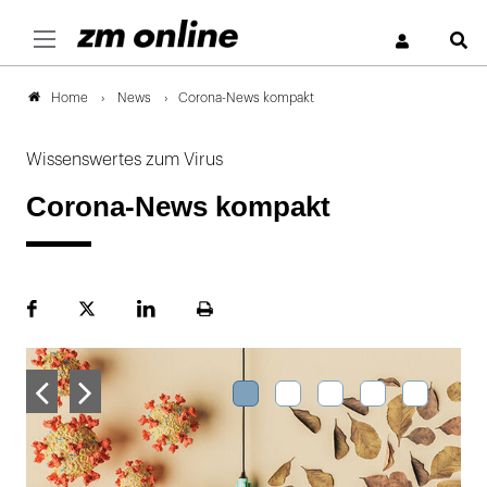
S
News
Corona-News kompakt
Home
Wissenswertes zum Virus
Corona-News kompakt
Facebook
Plattform
LinekdIn
Seite
X
ausdrucken