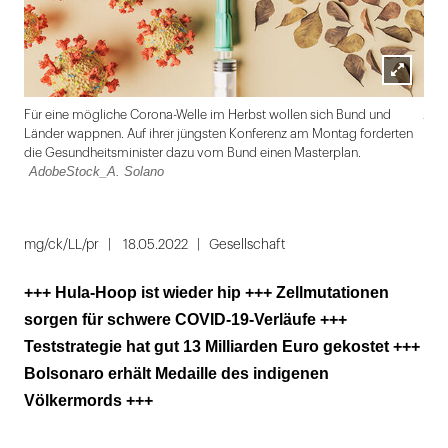
Lightbox
Ado
Für eine mögliche Corona-Welle im Herbst wollen sich Bund und
öffnen
Länder wappnen. Auf ihrer jüngsten Konferenz am Montag forderten
die Gesundheitsminister dazu vom Bund einen Masterplan.
AdobeStock_A. Solano
Folie
1
mg/ck/LL/pr
18.05.2022
Gesellschaft
von
+++ Hula-Hoop ist wieder hip +++ Zellmutationen
5
sorgen für schwere COVID-19-Verläufe +++
Teststrategie hat gut 13 Milliarden Euro gekostet +++
Bolsonaro erhält Medaille des indigenen
Völkermords +++