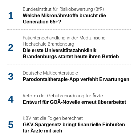
Bundesinstitut für Risikobewertung (BfR)
1
Welche Mikronährstoffe braucht die
Generation 65+?
Patientenbehandlung in der Medizinische
2
Hochschule Brandenburg
Die erste Universitätszahnklinik
Brandenburgs startet heute ihren Betrieb
3
Deutsche Multicenterstudie
Parodontaltherapie-App verfehlt Erwartungen
4
Reform der Gebührenordnung für Ärzte
Entwurf für GOÄ-Novelle erneut überarbeitet
KBV hat die Folgen berechnet
5
GKV-Spargesetz bringt finanzielle Einbußen
für Ärzte mit sich