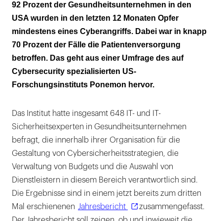
Clouddienste im Fokus
92 Prozent der Gesundheitsunternehmen in den
USA wurden in den letzten 12 Monaten Opfer
Mehr Sterblichkeit durch Cyberattacken
mindestens eines Cyberangriffs. Dabei war in knapp
70 Prozent der Fälle die Patientenversorgung
betroffen. Das geht aus einer Umfrage des auf
Cybersecurity spezialisierten US-
Forschungsinstituts Ponemon hervor.
Das Institut hatte insgesamt 648 IT- und IT-
Sicherheitsexperten in Gesundheitsunternehmen
befragt, die innerhalb ihrer Organisation für die
Gestaltung von Cybersicherheitsstrategien, die
Verwaltung von Budgets und die Auswahl von
Dienstleistern in diesem Bereich verantwortlich sind.
Die Ergebnisse sind in einem jetzt bereits zum dritten
Mal erschienenen
Jahresbericht
zusammengefasst.
Der Jahresbericht soll zeigen, ob und inwieweit die