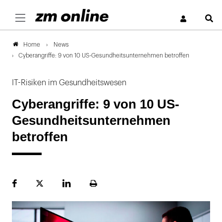
S
News
Home
Cyberangriffe: 9 von 10 US-Gesundheitsunternehmen betroffen
IT-Risiken im Gesundheitswesen
Cyberangriffe: 9 von 10 US-
Gesundheitsunternehmen
betroffen
Facebook
Plattform
LinekdIn
Seite
X
ausdrucken