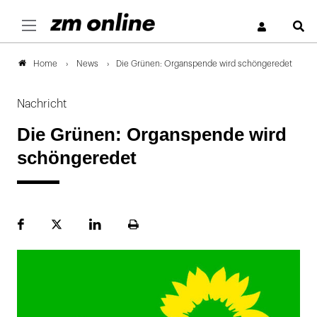
S
News
Die Grünen: Organspende wird schöngeredet
Home
Nachricht
Die Grünen: Organspende wird
schöngeredet
Facebook
Plattform
LinekdIn
Seite
X
ausdrucken