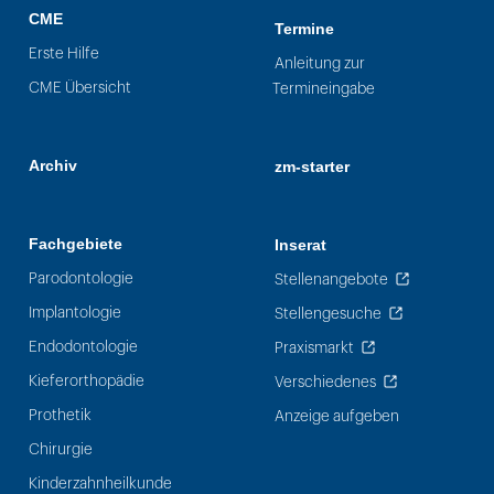
CME
Termine
Erste Hilfe
Anleitung zur
CME Übersicht
Termineingabe
Archiv
zm-starter
Fachgebiete
Inserat
Parodontologie
Stellenangebote
Implantologie
Stellengesuche
Endodontologie
Praxismarkt
Kieferorthopädie
Verschiedenes
Prothetik
Anzeige aufgeben
Chirurgie
Kinderzahnheilkunde