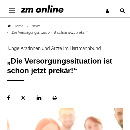
S
News
Home
„Die Versorgungssituation ist schon jetzt prekär!“
Junge Ärztinnen und Ärzte im Hartmannbund
„Die Versorgungssituation ist
schon jetzt prekär!“
Facebook
Plattform
LinekdIn
Seite
X
ausdrucken