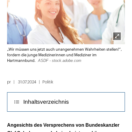
Lightbox
„Wir müssen uns jetzt auch unangenehmen Wahrheiten stellen!“,
öffnen
fordern die junge Medizinerinnen und Mediziner im
ASDF - stock.adobe.com
Hartmannbund.
pr
31.07.2024
Politik
Inhaltsverzeichnis
„Ein ,Weiter so‘ wird eine ungesteuerte
Angesichts des Versprechens von Bundeskanzler
Begrenzung der Leistungen nach sich