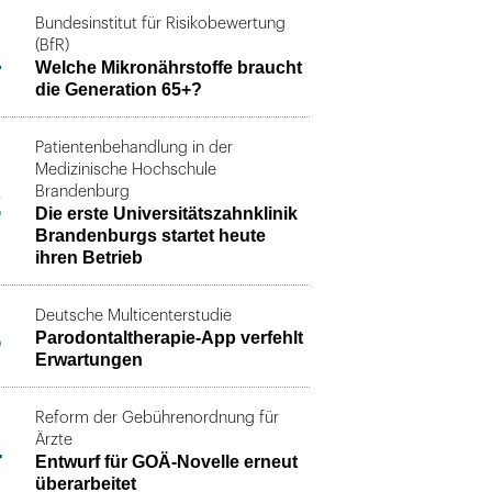
Bundesinstitut für Risikobewertung
1
(BfR)
Welche Mikronährstoffe braucht
die Generation 65+?
Patientenbehandlung in der
Medizinische Hochschule
2
Brandenburg
Die erste Universitätszahnklinik
Brandenburgs startet heute
ihren Betrieb
Deutsche Multicenterstudie
3
Parodontaltherapie-App verfehlt
Erwartungen
Reform der Gebührenordnung für
4
Ärzte
Entwurf für GOÄ-Novelle erneut
überarbeitet