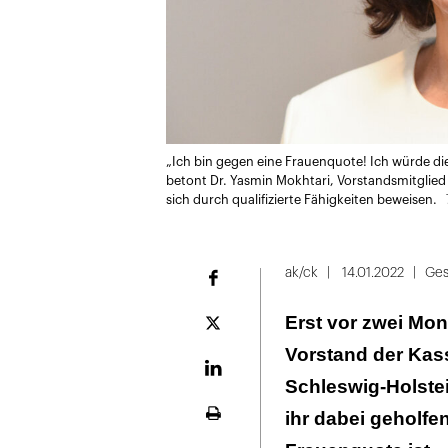
„Ich bin gegen eine Frauenquote! Ich würde di
betont Dr. Yasmin Mokhtari, Vorstandsmitglie
sich durch qualifizierte Fähigkeiten beweisen.
ak/ck
14.01.2022
Ges
Facebook
Erst vor zwei Mon
Plattform
X
Vorstand der Kas
LinekdIn
Schleswig-Holstei
ihr dabei geholfe
Seite
ausdrucken