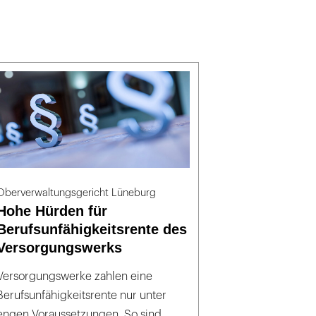
Oberverwaltungsgericht Lüneburg
Hohe Hürden für
Berufsunfähigkeitsrente des
Versorgungswerks
Versorgungswerke zahlen eine
Berufsunfähigkeitsrente nur unter
engen Voraussetzungen. So sind