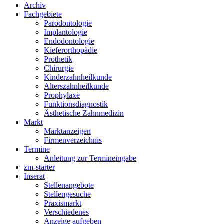
Archiv
Fachgebiete
Parodontologie
Implantologie
Endodontologie
Kieferorthopädie
Prothetik
Chirurgie
Kinderzahnheilkunde
Alterszahnheilkunde
Prophylaxe
Funktionsdiagnostik
Ästhetische Zahnmedizin
Markt
Marktanzeigen
Firmenverzeichnis
Termine
Anleitung zur Termineingabe
zm-starter
Inserat
Stellenangebote
Stellengesuche
Praxismarkt
Verschiedenes
Anzeige aufgeben