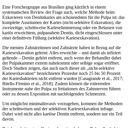
Eine Forschergruppe aus Brasilien ging kürzlich in einem
systematischen Review der Frage nach, welche Methode beim
Exkavieren von Dentinkaries am schonendsten für die Pulpa ist: das
komplette Ausräumen der Karies (nicht-selektive Exkavation), die
zweizeitige, schrittweise Karieseliminierung oder ein Belassen von
kariös erweichtem, pulpanahem Dentin, dicht eingeschlossen unter
einer definitiven Füllung (selektive Kariesexkavation).
Die meisten Zahnärztinnen und Zahnärzte haben in Bezug auf die
Kariesexkavation gelernt: Alles erweichte – und damit als infiziert
geltende – Dentin gehört entfernt, auch wenn der Behandler dabei
der Pulpakammer extrem nahekommt oder selbige sogar eröffnet.
Doch Studien zeigen, das auch nach dieser als „nicht-selektive
Kariesexkavation“ bezeichneten Prozedur noch 25 bis 50 Prozent
der Kariesbakterien nicht entfernt wurden [Casagrande et al., 2017;
Bitello-Firmino et al., 2018]. Zudem können die rotierenden
Instrumente nahe der Pulpa zu Irritationen des Zahnnerven führen
oder zu dessen Exposition mit nachfolgenden Schmerzen.
Um möglichst minimalinvasiv vorzugehen, kommen die Methoden
der schrittweisen und der selektiven Kariesexkavation infrage.
Dabei wird nicht alles kariöse Dentin entfernt, sondern nur ein Teil
davon.