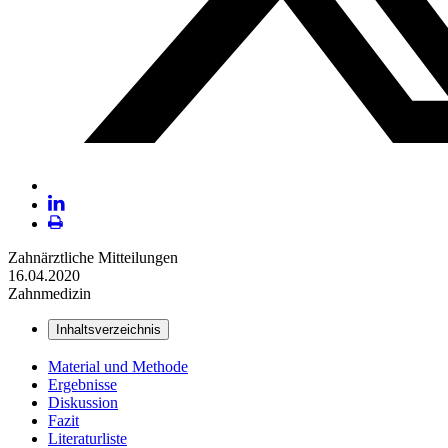
Plattform
X
LinekdIn
Seite
Zahnärztliche Mitteilungen
ausdrucken
16.04.2020
Zahnmedizin
Inhaltsverzeichnis
Material und Methode
Ergebnisse
Diskussion
Fazit
Literaturliste