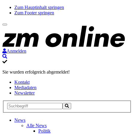
Zum Hauptinhalt springen
Zum Footer springen
Anmelden
Suche
Sie wurden erfolgreich abgemeldet!
Kontakt
Mediadaten
Newsletter
Suche
Suche
Suche
starten
News
Alle News
Politik