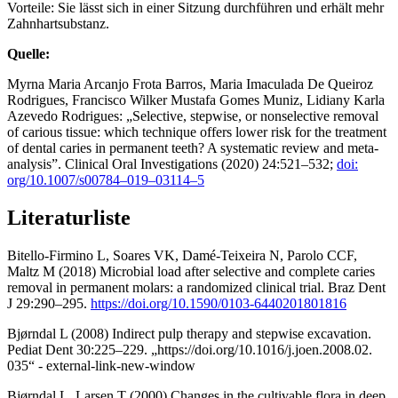
Vorteile: Sie lässt sich in einer Sitzung durchführen und erhält mehr
Zahnhartsubstanz.
Quelle:
Myrna Maria Arcanjo Frota Barros, Maria Imaculada De Queiroz
Rodrigues, Francisco Wilker Mustafa Gomes Muniz, Lidiany Karla
Azevedo Rodrigues: „Selective, stepwise, or nonselective removal
of carious tissue: which technique offers lower risk for the treatment
of dental caries in permanent teeth? A systematic review and meta-
analysis”. Clinical Oral Investigations (2020) 24:521–532;
doi:
org/10.1007/s00784–019–03114–5
Literaturliste
Bitello-Firmino L, Soares VK, Damé-Teixeira N, Parolo CCF,
Maltz M (2018) Microbial load after selective and complete caries
removal in permanent molars: a randomized clinical trial. Braz Dent
J 29:290–295.
https://doi.org/10.1590/0103-6440201801816
Bjørndal L (2008) Indirect pulp therapy and stepwise excavation.
Pediat Dent 30:225–229. „https://doi.org/10.1016/j.joen.2008.02.
035“ - external-link-new-window
Bjørndal L, Larsen T (2000) Changes in the cultivable flora in deep