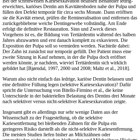
Bei der schrittweisen Kariesexkavation belassen Behandler ledrig-
erweichtes, kariöses Dentin am Kavitätenboden nahe der Pulpa und
füllen den Defekt temporär für circa sechs Monate. Dann eröffnen
sie die Kavität erneut, prüfen die Remineralisation und entfernen das
zurückgebliebene weiche Dentingewebe vollständig. Am Ende
erfolgt die definitive Restauration. Sinn und Zweck dieses
Vorgehens ist es, die Bildung von Tertiärdentin während des halben
Jahres abzuwarten und erst danach komplett zu exkavieren. Die
Exposition der Pulpa soll so vermieden werden. Nachteile dabei:
Der Zahn ist zunächst nur temporär gefüllt. Der Patient muss eine
zweite Sitzung in Kauf nehmen, in der die Pulpa doch eröffnet
werden könnte, je nachdem, wieviel Tertiärdentin sich wirklich
gebildet hat [Bjørndal, 1997, 2000 und 2008; Maltz et al., 2018].
Warum also nicht einfach das ledrige, kariöse Dentin belassen und
eine definitive Füllung legen (selektive Kariesexkavation)? Dafür
spricht die Untersuchung von Bitello-Firmino et al., die keine
Unterschiede in der bakteriellen Belastung des Dentins drei Monate
nach selektiver versus nicht-selektiver Kariesexkavation zeigte.
Insgesamt gibt es allerdings nur sehr wenige Daten aus der
Wissenschaft zu der Fragestellung, ob die selektive
Kariesentfernung bei bleibenden Zähnen für die Pulpa ein
geringeres Risiko darstellt als die nicht-selektive Kariesentfernung.
Die meisten Studien liefen bisher an Milchzähnen oder