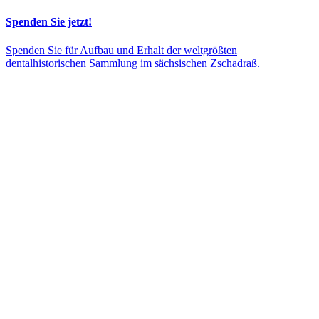
Spenden Sie jetzt!
Spenden Sie für Aufbau und Erhalt der weltgrößten
dentalhistorischen Sammlung im sächsischen Zschadraß.