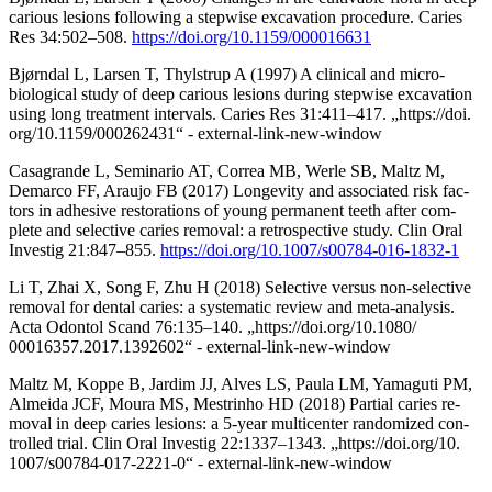
carious lesions following a stepwise excavation procedure. Caries
Res 34:502–508.
https://doi.org/10.1159/000016631
Bjørndal L, Larsen T, Thylstrup A (1997) A clinical and micro-
biological study of deep carious lesions during stepwise excavation
using long treatment intervals. Caries Res 31:411–417. „https://doi.
org/10.1159/000262431“ - external-link-new-window
Casagrande L, Seminario AT, Correa MB, Werle SB, Maltz M,
Demarco FF, Araujo FB (2017) Longevity and associated risk fac-
tors in adhesive restorations of young permanent teeth after com-
plete and selective caries removal: a retrospective study. Clin Oral
Investig 21:847–855.
https://doi.org/10.1007/s00784-016-1832-1
Li T, Zhai X, Song F, Zhu H (2018) Selective versus non-selective
removal for dental caries: a systematic review and meta-analysis.
Acta Odontol Scand 76:135–140. „https://doi.org/10.1080/
00016357.2017.1392602“ - external-link-new-window
Maltz M, Koppe B, Jardim JJ, Alves LS, Paula LM, Yamaguti PM,
Almeida JCF, Moura MS, Mestrinho HD (2018) Partial caries re-
moval in deep caries lesions: a 5-year multicenter randomized con-
trolled trial. Clin Oral Investig 22:1337–1343. „https://doi.org/10.
1007/s00784-017-2221-0“ - external-link-new-window