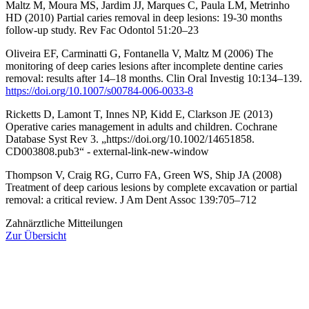
Maltz M, Moura MS, Jardim JJ, Marques C, Paula LM, Metrinho
HD (2010) Partial caries removal in deep lesions: 19-30 months
follow-up study. Rev Fac Odontol 51:20–23
Oliveira EF, Carminatti G, Fontanella V, Maltz M (2006) The
monitoring of deep caries lesions after incomplete dentine caries
removal: results after 14–18 months. Clin Oral Investig 10:134–139.
https://doi.org/10.1007/s00784-006-0033-8
Ricketts D, Lamont T, Innes NP, Kidd E, Clarkson JE (2013)
Operative caries management in adults and children. Cochrane
Database Syst Rev 3. „https://doi.org/10.1002/14651858.
CD003808.pub3“ - external-link-new-window
Thompson V, Craig RG, Curro FA, Green WS, Ship JA (2008)
Treatment of deep carious lesions by complete excavation or partial
removal: a critical review. J Am Dent Assoc 139:705–712
Zahnärztliche Mitteilungen
Zur Übersicht