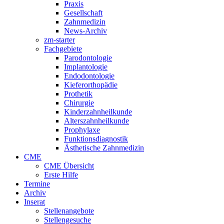
Praxis
Gesellschaft
Zahnmedizin
News-Archiv
zm-starter
Fachgebiete
Parodontologie
Implantologie
Endodontologie
Kieferorthopädie
Prothetik
Chirurgie
Kinderzahnheilkunde
Alterszahnheilkunde
Prophylaxe
Funktionsdiagnostik
Ästhetische Zahnmedizin
CME
CME Übersicht
Erste Hilfe
Termine
Archiv
Inserat
Stellenangebote
Stellengesuche