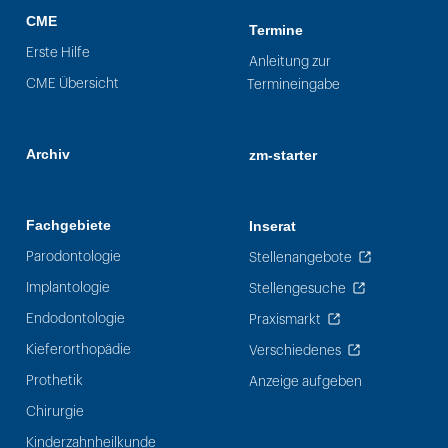
CME
Termine
Erste Hilfe
Anleitung zur
CME Übersicht
Termineingabe
Archiv
zm-starter
Fachgebiete
Inserat
Parodontologie
Stellenangebote
Implantologie
Stellengesuche
Endodontologie
Praxismarkt
Kieferorthopädie
Verschiedenes
Prothetik
Anzeige aufgeben
Chirurgie
Kinderzahnheilkunde