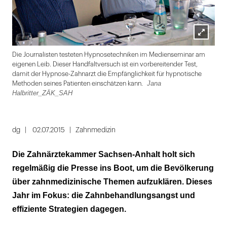
Lightbox
Jan
Die Journalisten testeten Hypnosetechniken im Medienseminar am
öffnen
eigenen Leib. Dieser Handfaltversuch ist ein vorbereitender Test,
damit der Hypnose-Zahnarzt die Empfänglichkeit für hypnotische
Jana
Methoden seines Patienten einschätzen kann.
Halbritter_ZÄK_SAH
Folie
1
dg
02.07.2015
Zahnmedizin
von
Die Zahnärztekammer Sachsen-Anhalt holt sich
5
regelmäßig die Presse ins Boot, um die Bevölkerung
über zahnmedizinische Themen aufzuklären. Dieses
Jahr im Fokus: die Zahnbehandlungsangst und
effiziente Strategien dagegen.