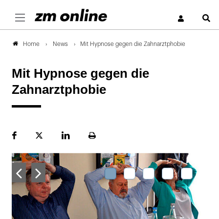
S
News
Mit Hypnose gegen die Zahnarztphobie
Home
Mit Hypnose gegen die
Zahnarztphobie
Facebook
Plattform
LinekdIn
Seite
X
ausdrucken