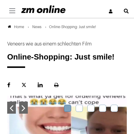
S
News
Online-Shopping: Just smile!
Home
Veneers wie aus einem schlechten Film
Online-Shopping: Just smile!
Facebook
Plattform
LinekdIn
Seite
X
ausdrucken