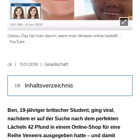
Lightbox
You
Genau: Das hat man davon, wenn man Veneers online bestellt ...
öffnen
YouTube
Folie
1
ck
11.01.2018
Gesellschaft
von
5
Inhaltsverzeichnis
"Das Einzige, wofür sie perfekt sind, ist Stand-
Ben, 19-jähriger britischer Student, ging viral,
up-Comedy."
nachdem er auf der Suche nach dem perfekten
Lächeln 42 Pfund in einem Online-Shop für eine
Reihe Veneers ausgegeben hatte – und damit