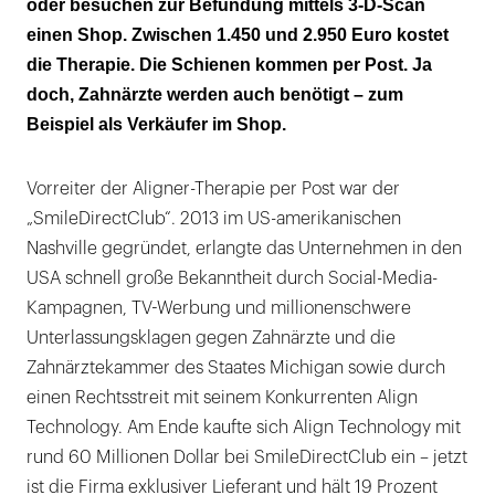
oder besuchen zur Befundung mittels 3-D-Scan
Dr.Smile: Anbieter distanziert sich von „Do-it-
einen Shop. Zwischen 1.450 und 2.950 Euro kostet
yourself“-Idee seiner Mitbewerber
die Therapie. Die Schienen kommen per Post. Ja
doch, Zahnärzte werden auch benötigt – zum
„Kieferorthopäden und MKGler sind mit an
Beispiel als Verkäufer im Shop.
Bord“
SmileMeUp: Abdruck beim Partner-Zahnarzt
Vorreiter der Aligner-Therapie per Post war der
möglich
„SmileDirectClub“. 2013 im US-amerikanischen
Nashville gegründet, erlangte das Unternehmen in den
DGAO: Eine Therapie imjuristischen
USA schnell große Bekanntheit durch Social-Media-
Graubereich
Kampagnen, TV-Werbung und millionenschwere
Bei Komplikationen als Körperverletzung
Unterlassungsklagen gegen Zahnärzte und die
strafbar
Zahnärztekammer des Staates Michigan sowie durch
einen Rechtsstreit mit seinem Konkurrenten Align
DGAO: Eine Therapie im juristischen
Technology. Am Ende kaufte sich Align Technology mit
Graubereich
rund 60 Millionen Dollar bei SmileDirectClub ein – jetzt
ist die Firma exklusiver Lieferant und hält 19 Prozent
„Zahnbegradigung macht glücklich“