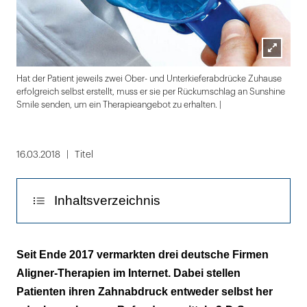
Lightbox
Hat der Patient jeweils zwei Ober- und Unterkieferabdrücke Zuhause
öffnen
erfolgreich selbst erstellt, muss er sie per Rückumschlag an Sunshine
Smile senden, um ein Therapieangebot zu erhalten. |
Folie
1
16.03.2018
Titel
von
2
Inhaltsverzeichnis
SunshineSmile: Die Vermittlung zwischen
Seit Ende 2017 vermarkten drei deutsche Firmen
Patient und Zahnarzt als Geschäftsmodell
Aligner-Therapien im Internet. Dabei stellen
Patienten ihren Zahnabdruck entweder selbst her
„Feedback der Zahnärzte ist positiv“