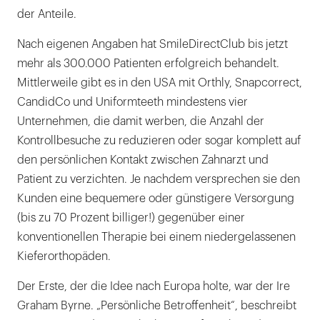
der Anteile.
DGKFO: Kontinuierliche Kontrolle ist
Nach eigenen Angaben hat SmileDirectClub bis jetzt
zwingend
mehr als 300.000 Patienten erfolgreich behandelt.
BDK: Potenziell gefährlich und rechtswidrig
Mittlerweile gibt es in den USA mit Orthly, Snapcorrect,
CandidCo und Uniformteeth mindestens vier
SmileDirectClub droht Marktführer Invisalign
Unternehmen, die damit werben, die Anzahl der
Kontrollbesuche zu reduzieren oder sogar komplett auf
den persönlichen Kontakt zwischen Zahnarzt und
Patient zu verzichten. Je nachdem versprechen sie den
Kunden eine bequemere oder günstigere Versorgung
(bis zu 70 Prozent billiger!) gegenüber einer
konventionellen Therapie bei einem niedergelassenen
Kieferorthopäden.
Der Erste, der die Idee nach Europa holte, war der Ire
Graham Byrne. „Persönliche Betroffenheit“, beschreibt