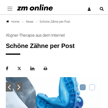
S
News
Schöne Zähne per Post
Home
Aligner-Therapie aus dem Internet
Schöne Zähne per Post
Facebook
Plattform
LinekdIn
Seite
X
ausdrucken