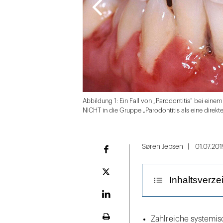
Abbildung 1: Ein Fall von „Parodontitis“ bei einem 
NICHT in die Gruppe „Parodontitis als eine direk
Folie
1
Søren Jepsen
01.07.201
Facebook
von
2
Plattform
Inhaltsverze
X
LinekdIn
Einleitung
Zahlreiche systemi