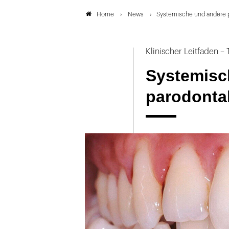
News
Systemische und andere 
Home
Klinischer Leitfaden – T
Systemisc
parodonta