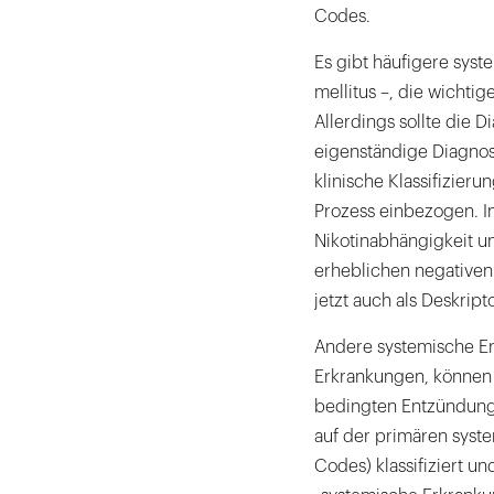
Codes.
Es gibt häufigere sys
mellitus –, die wichtig
Allerdings sollte die Di
eigenständige Diagnose
klinische Klassifizieru
Prozess einbezogen. In
Nikotinabhängigkeit un
erheblichen negative
jetzt auch als Deskrip
Andere systemische Er
Erkrankungen, können
bedingten Entzündunge
auf der primären syst
Codes) klassifiziert u