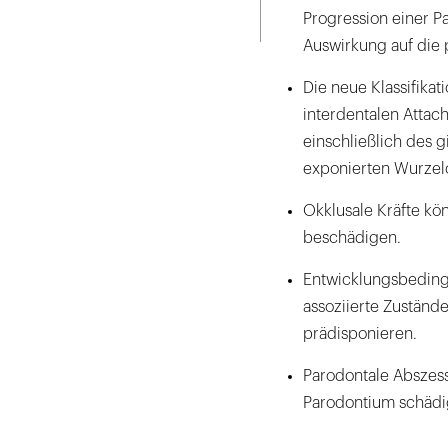
Seite
ausdrucken
Progression einer Pa
Parodontale Ma
Auswirkung auf die 
Zustände
Die neue Klassifika
Mukogingivale
interdentalen Attac
Okklusales Tra
einschließlich des 
exponierten Wurzel
Zahnersatz- u
Okklusale Kräfte k
Parodontale A
beschädigen.
Endo-parodont
Entwicklungsbeding
assoziierte Zuständ
prädisponieren.
Parodontale Abszes
Parodontium schädi