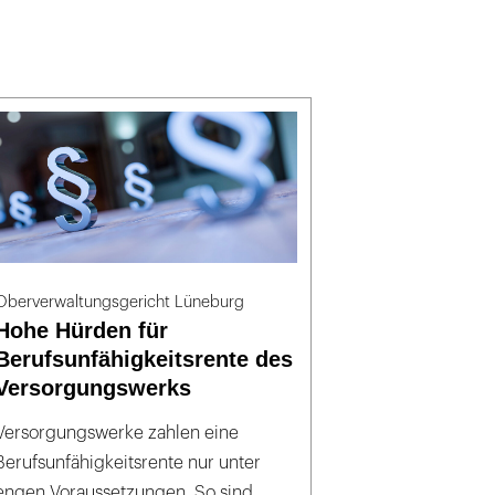
Oberverwaltungsgericht Lüneburg
Hohe Hürden für
Berufsunfähigkeitsrente des
Versorgungswerks
Versorgungswerke zahlen eine
Berufsunfähigkeitsrente nur unter
engen Voraussetzungen. So sind