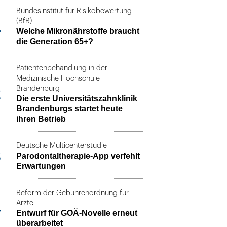
Bundesinstitut für Risikobewertung
1
(BfR)
Welche Mikronährstoffe braucht
die Generation 65+?
Patientenbehandlung in der
Medizinische Hochschule
2
Brandenburg
Die erste Universitätszahnklinik
Brandenburgs startet heute
ihren Betrieb
Deutsche Multicenterstudie
3
Parodontaltherapie-App verfehlt
Erwartungen
Reform der Gebührenordnung für
4
Ärzte
Entwurf für GOÄ-Novelle erneut
überarbeitet