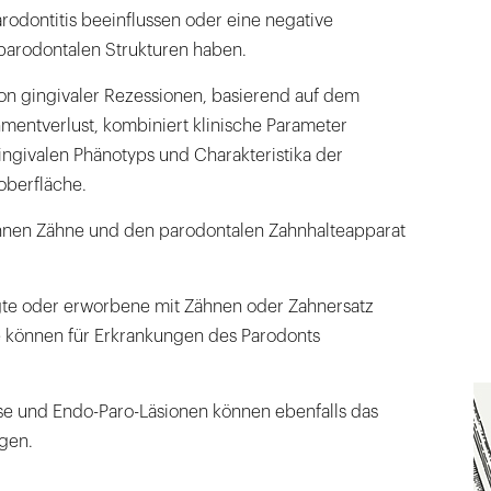
rodontitis beeinflussen oder eine negative
nifestationen systemischer Erkrankungen und
parodontalen Strukturen haben.
tion gingivaler Rezessionen, basierend auf dem
 Zustände
hmentverlust, kombiniert klinische Parameter
uma und traumatische okklusale Kräfte
gingivalen Phänotyps und Charakteristika der
oberfläche.
nd zahnbezogene Faktoren
önnen Zähne und den parodontalen Zahnhalteapparat
bszesse
ale Läsionen
te oder erworbene mit Zähnen oder Zahnersatz
e können für Erkrankungen des Parodonts
se und Endo-Paro-Läsionen können ebenfalls das
gen.