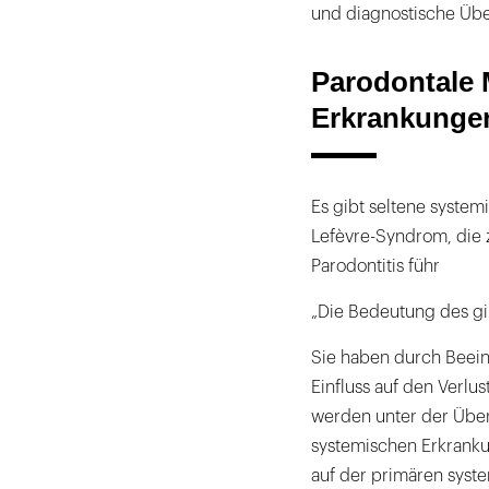
und diagnostische Übe
Parodontale 
Erkrankunge
Es gibt seltene system
Lefèvre-Syndrom, die z
Parodontitis führ
„Die Bedeutung des gin
Sie haben durch Beein
Einfluss auf den Verl
werden unter der Übers
systemischen Erkranku
auf der primären syst