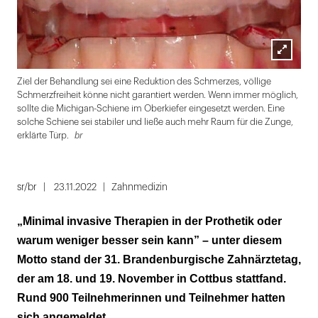
Lightbox
br
Ziel der Behandlung sei eine Reduktion des Schmerzes, völlige
öffnen
Schmerzfreiheit könne nicht garantiert werden. Wenn immer möglich,
sollte die Michigan-Schiene im Oberkiefer eingesetzt werden. Eine
solche Schiene sei stabiler und ließe auch mehr Raum für die Zunge,
br
erklärte Türp.
Folie
1
sr/br
23.11.2022
Zahnmedizin
von
„Minimal invasive Therapien in der Prothetik oder
8
warum weniger besser sein kann” – unter diesem
Motto stand der 31. Brandenburgische Zahnärztetag,
der am 18. und 19. November in Cottbus stattfand.
Rund 900 Teilnehmerinnen und Teilnehmer hatten
sich angemeldet.