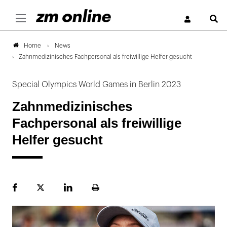
S
News
Home
Zahnmedizinisches Fachpersonal als freiwillige Helfer gesucht
Special Olympics World Games in Berlin 2023
Zahnmedizinisches
Fachpersonal als freiwillige
Helfer gesucht
Facebook
Plattform
LinekdIn
Seite
X
ausdrucken