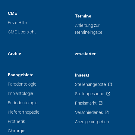
CME
Termine
Erste Hilfe
Anleitung zur
CME Übersicht
Termineingabe
Archiv
zm-starter
Fachgebiete
Inserat
Parodontologie
Stellenangebote
Implantologie
Stellengesuche
Endodontologie
Praxismarkt
Kieferorthopädie
Verschiedenes
Prothetik
Anzeige aufgeben
Chirurgie