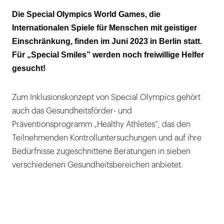
Vom 17. bis 24. Juni werden noch Helfer
Die Special Olympics World Games, die
gesucht!
Internationalen Spiele für Menschen mit geistiger
Einschränkung, finden im Juni 2023 in Berlin statt.
Für „Special Smiles” werden noch freiwillige Helfer
gesucht!
Zum Inklusionskonzept von Special Olympics gehört
auch das Gesundheitsförder- und
Präventionsprogramm „Healthy Athletes“, das den
Teilnehmenden Kontrolluntersuchungen und auf ihre
Bedürfnisse zugeschnittene Beratungen in sieben
verschiedenen Gesundheitsbereichen anbietet.