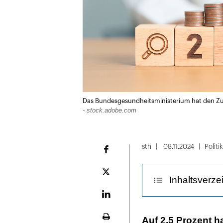
Das Bundesgesundheitsministerium hat den Zus
- stock.adobe.com
sth
08.11.2024
Politik
Facebook
Plattform
Inhaltsverze
X
LinekdIn
Das gab es sei
Auf 2,5 Prozent 