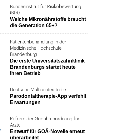
Bundesinstitut für Risikobewertung
1
(BfR)
Welche Mikronährstoffe braucht
die Generation 65+?
Patientenbehandlung in der
Medizinische Hochschule
2
Brandenburg
Die erste Universitätszahnklinik
Brandenburgs startet heute
ihren Betrieb
Deutsche Multicenterstudie
3
Parodontaltherapie-App verfehlt
Erwartungen
Reform der Gebührenordnung für
4
Ärzte
Entwurf für GOÄ-Novelle erneut
überarbeitet