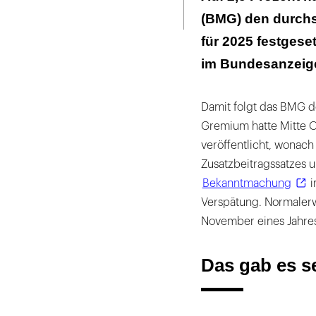
Seite
ausdrucken
(BMG) den durchs
für 2025 festges
im Bundesanzeige
Damit folgt das BMG 
Gremium hatte Mitte O
veröffentlicht, wonach
Zusatzbeitragssatzes u
Bekanntmachung
i
Verspätung. Normalerw
November eines Jahre
Das gab es se