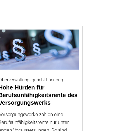
Oberverwaltungsgericht Lüneburg
Hohe Hürden für
Berufsunfähigkeitsrente des
Versorgungswerks
Versorgungswerke zahlen eine
Berufsunfähigkeitsrente nur unter
engen Voraussetzungen. So sind