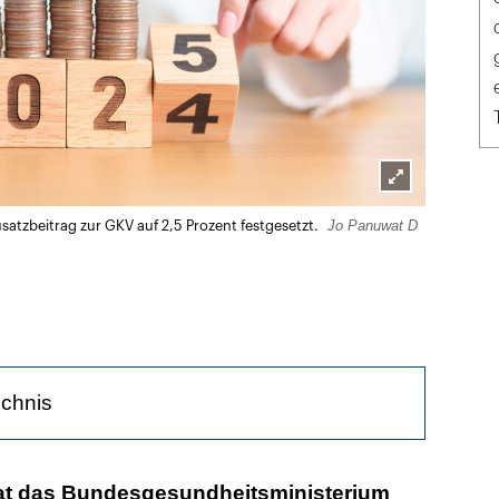
Lightbox
Jo Panuwat D
atzbeitrag zur GKV auf 2,5 Prozent festgesetzt.
öffnen
ichnis
t 50 Jahren nicht mehr
hat das Bundesgesundheitsministerium