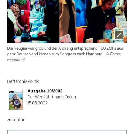
Lightbox
Die Neugier war groß und der Andrang entsprechend: 160 ZMFs aus
öffnen
© Fotos:
ganz Deutschland kamen zum Kongress nach Hamburg.
Eisentraut
Folie
1
Heftarchiv Politik
von
Ausgabe 10/2002
2
Der Weg führt nach Osten
15.05.2002
zm-online