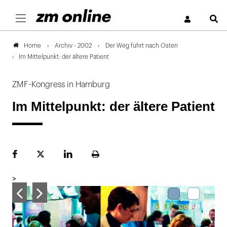
S
Archiv - 2002
Der Weg führt nach Osten
Home
Im Mittelpunkt: der ältere Patient
ZMF-Kongress in Hamburg
Im Mittelpunkt: der ältere Patient
Facebook
Plattform
LinekdIn
Seite
X
ausdrucken
>