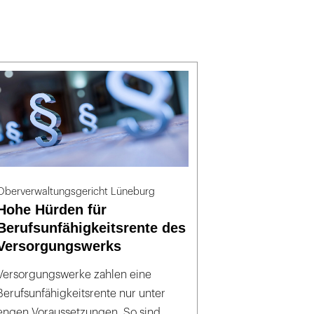
Oberverwaltungsgericht Lüneburg
Hohe Hürden für
Berufsunfähigkeitsrente des
Versorgungswerks
Versorgungswerke zahlen eine
Berufsunfähigkeitsrente nur unter
engen Voraussetzungen. So sind