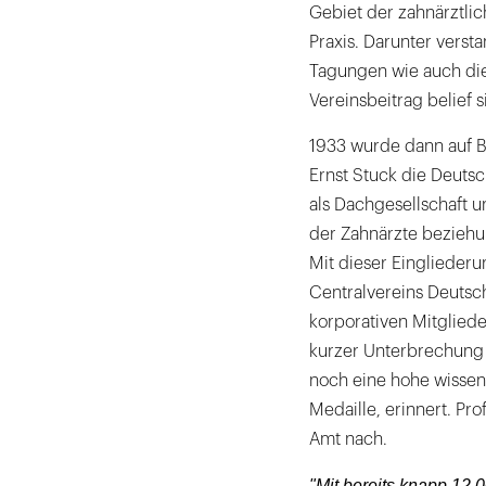
Gebiet der zahnärztli
Praxis. Darunter vers
Tagungen wie auch die
Vereinsbeitrag belief si
1933 wurde dann auf B
Ernst Stuck die Deuts
als Dachgesellschaft 
der Zahnärzte bezieh
Mit dieser Eingliederu
Centralvereins Deutsc
korporativen Mitgliede
kurzer Unterbrechung P
noch eine hohe wissen
Medaille, erinnert. Pr
Amt nach.
"Mit bereits knapp 12 0