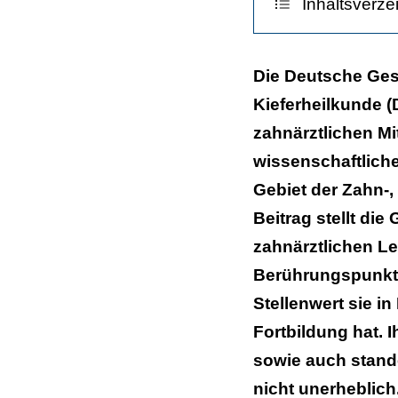
Inhaltsverze
Gründung de
Die Deutsche Gese
Kieferheilkunde (
DGZMK heute
zahnärztlichen Mi
Fachgesellscha
wissenschaftlich
Korporative Ge
Gebiet der Zahn-
Beitrag stellt die
Assoziierte Ge
zahnärztlichen Le
Neue Satzung 
Berührungspunkte
Fachpublikati
Stellenwert sie i
Fortbildung hat. 
Internetauftritt
sowie auch stand
APW: die dritte
nicht unerheblich