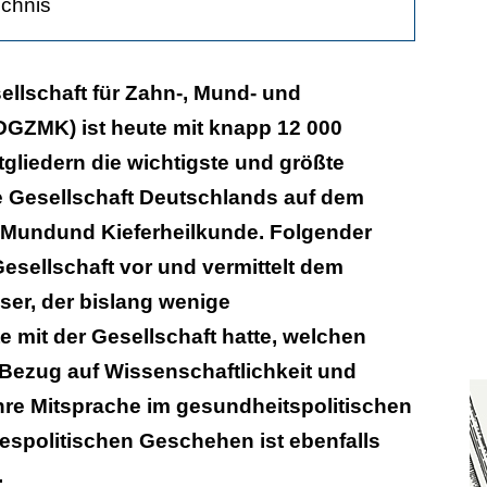
ichnis
r DGZMK
llschaft für Zahn-, Mund- und
DGZMK) ist heute mit knapp 12 000
tgliedern die wichtigste und größte
ften
e Gesellschaft Deutschlands auf dem
sellschaften
, Mundund Kieferheilkunde. Folgender
 Gesellschaft vor und vermittelt dem
sellschaften
ser, der bislang wenige
seit 2000
 mit der Gesellschaft hatte, welchen
onen
n Bezug auf Wissenschaftlichkeit und
Ihre Mitsprache im gesundheitspolitischen
espolitischen Geschehen ist ebenfalls
 Säule
.