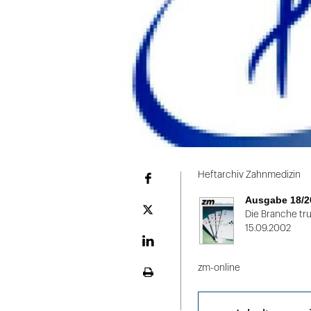
Folie
1
Heftarchiv Zahnmedizin
Facebook
von
Ausgabe 18/2
2
Plattform
Die Branche tr
X
15.09.2002
LinekdIn
zm-online
Seite
ausdrucken