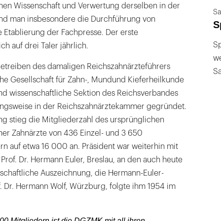
chen Wissenschaft und Verwertung derselben in der
Sa
tand man insbesondere die Durchführung von
S
 Etablierung der Fachpresse. Der erste
Sp
ch auf drei Taler jährlich.
we
etreiben des damaligen Reichszahnärzteführers
S
che Gesellschaft für Zahn-, Mundund Kieferheilkunde
und wissenschaftliche Sektion des Reichsverbandes
ungsweise in der Reichszahnärztekammer gegründet.
ng stieg die Mitgliederzahl des ursprünglichen
her Zahnärzte von 436 Einzel- und 3 650
rn auf etwa 16 000 an. Präsident war weiterhin mit
rof. Dr. Hermann Euler, Breslau, an den auch heute
schaftliche Auszeichnung, die Hermann-Euler-
of. Dr. Hermann Wolf, Würzburg, folgte ihm 1954 im
00 Mitgliedern ist die DGZMK mit all ihren