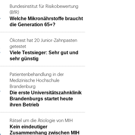
Bundesinstitut für Risikobewertung
1
(BfR)
Welche Mikronährstoffe braucht
die Generation 65+?
Ökotest hat 20 Junior-Zahnpasten
2
getestet
Viele Testsieger: Sehr gut und
sehr günstig
Patientenbehandlung in der
Medizinische Hochschule
3
Brandenburg
Die erste Universitätszahnklinik
Brandenburgs startet heute
ihren Betrieb
Rätsel um die Ätiologie von MIH
Kein eindeutiger
4
Zusammenhang zwischen MIH