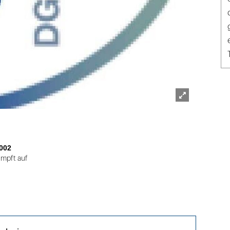
Lightbox
öffnen
002
umpft auf