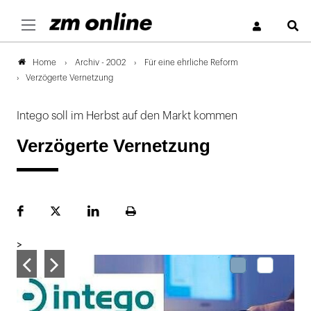
S
Archiv - 2002
Für eine ehrliche Reform
Home
Verzögerte Vernetzung
Intego soll im Herbst auf den Markt kommen
Verzögerte Vernetzung
Facebook
Plattform
LinekdIn
Seite
X
ausdrucken
>