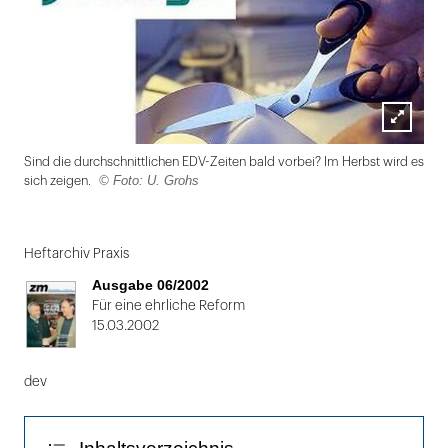
Lightbox
Sind die durchschnittlichen EDV-Zeiten bald vorbei? Im Herbst wird es
öffnen
© Foto: U. Grohs
sich zeigen.
Folie
1
Heftarchiv Praxis
von
Ausgabe 06/2002
2
Für eine ehrliche Reform
15.03.2002
dev