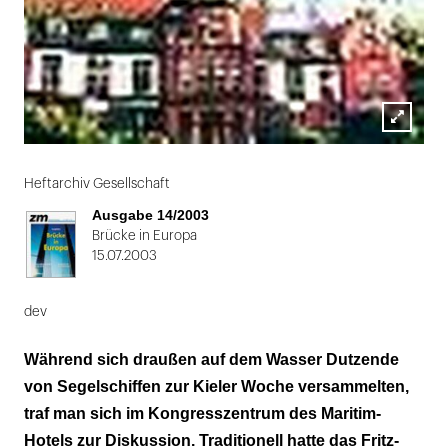
Lightbox
Folie
öffnen
1
Heftarchiv Gesellschaft
von
Ausgabe 14/2003
2
Brücke in Europa
15.07.2003
dev
Während sich draußen auf dem Wasser Dutzende
von Segelschiffen zur Kieler Woche versammelten,
traf man sich im Kongresszentrum des Maritim-
Hotels zur Diskussion. Traditionell hatte das Fritz-