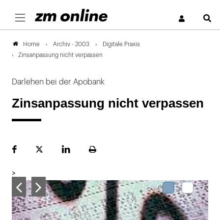
S
Archiv - 2003
Digitale Praxis
Home
Zinsanpassung nicht verpassen
Darlehen bei der Apobank
Zinsanpassung nicht verpassen
Facebook
Plattform
LinekdIn
Seite
X
ausdrucken
>