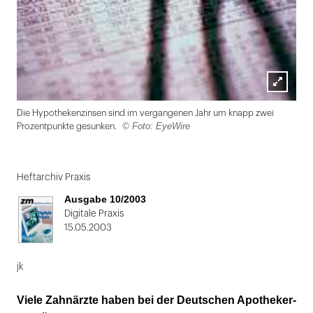
Lightbox
Die Hypothekenzinsen sind im vergangenen Jahr um knapp zwei
öffnen
© Foto: EyeWire
Prozentpunkte gesunken.
Folie
1
Heftarchiv Praxis
von
Ausgabe 10/2003
2
Digitale Praxis
15.05.2003
jk
Viele Zahnärzte haben bei der Deutschen Apotheker-