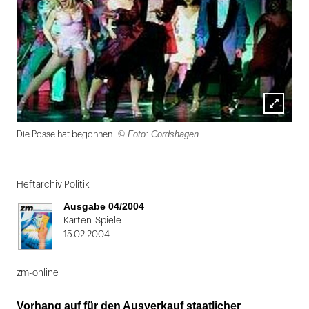
Lightbox
© Foto: Cordshagen
Die Posse hat begonnen
öffnen
Folie
1
Heftarchiv Politik
von
Ausgabe 04/2004
2
Karten-Spiele
15.02.2004
zm-online
Vorhang auf für den Ausverkauf staatlicher