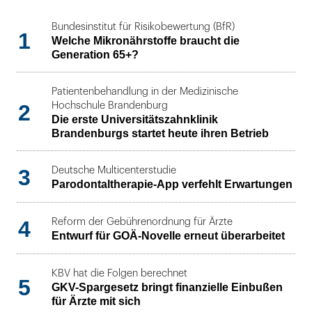
Bundesinstitut für Risikobewertung (BfR)
1
Welche Mikronährstoffe braucht die
Generation 65+?
Patientenbehandlung in der Medizinische
2
Hochschule Brandenburg
Die erste Universitätszahnklinik
Brandenburgs startet heute ihren Betrieb
3
Deutsche Multicenterstudie
Parodontaltherapie-App verfehlt Erwartungen
4
Reform der Gebührenordnung für Ärzte
Entwurf für GOÄ-Novelle erneut überarbeitet
KBV hat die Folgen berechnet
5
GKV-Spargesetz bringt finanzielle Einbußen
für Ärzte mit sich