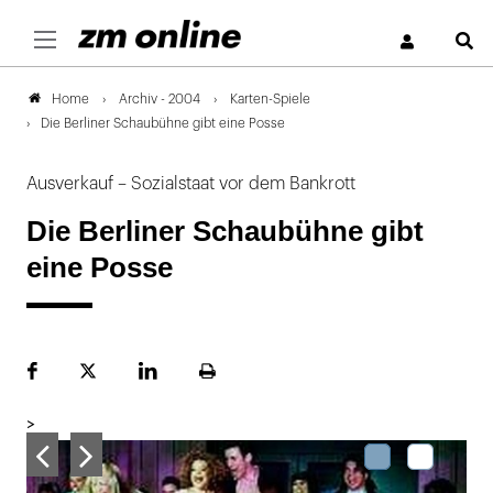
S
Archiv - 2004
Karten-Spiele
Home
Die Berliner Schaubühne gibt eine Posse
Ausverkauf – Sozialstaat vor dem Bankrott
Die Berliner Schaubühne gibt
eine Posse
Facebook
Plattform
LinekdIn
Seite
X
ausdrucken
>