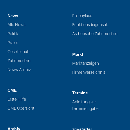
News
Prophylaxe
Alle News
Funktionsdiagnostik
Politik
Ästhetische Zahnmedizin
Praxis
Gesellschaft
Markt
Zahnmedizin
Marktanzeigen
News-Archiv
Firmenverzeichnis
CME
Termine
Erste Hilfe
Anleitung zur
CME Übersicht
Termineingabe
Archiv
zm-starter