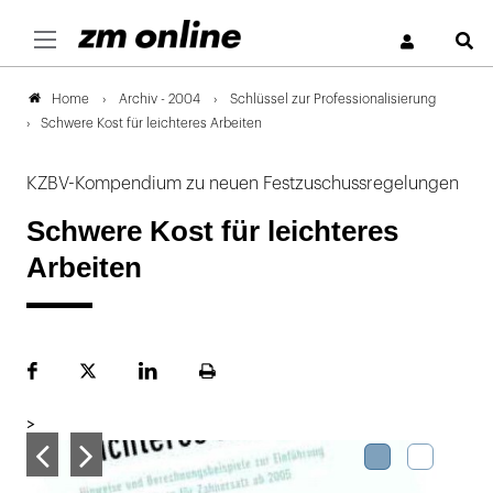
S
Archiv - 2004
Schlüssel zur Professionalisierung
Home
Schwere Kost für leichteres Arbeiten
KZBV-Kompendium zu neuen Festzuschussregelungen
Schwere Kost für leichteres
Arbeiten
Facebook
Plattform
LinekdIn
Seite
X
ausdrucken
>