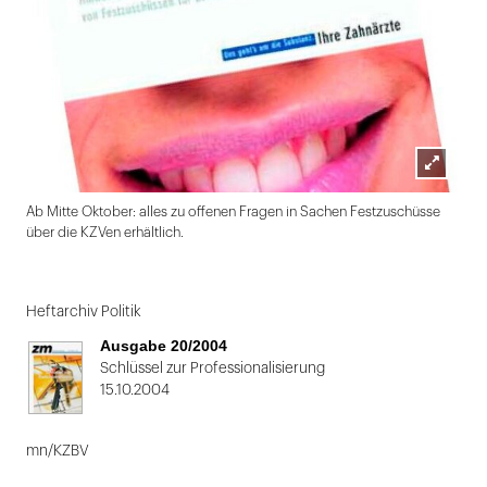
Lightbox
Ab Mitte Oktober: alles zu offenen Fragen in Sachen Festzuschüsse
öffnen
über die KZVen erhältlich.
Folie
1
Heftarchiv Politik
von
Ausgabe 20/2004
2
Schlüssel zur Professionalisierung
15.10.2004
mn/KZBV