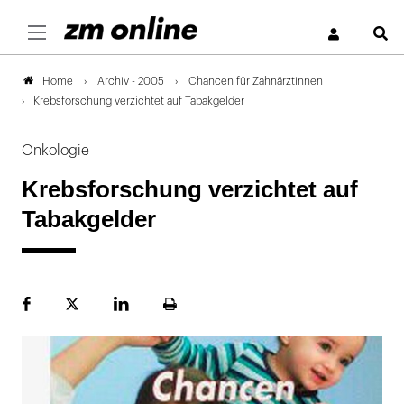
S
Archiv - 2005
Chancen für Zahnärztinnen
Home
Krebsforschung verzichtet auf Tabakgelder
Onkologie
Krebsforschung verzichtet auf
Tabakgelder
Facebook
Plattform
LinekdIn
Seite
X
ausdrucken