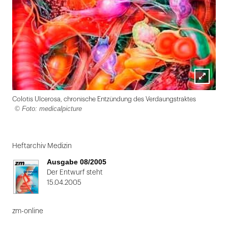
Lightbox
Colotis Ulcerosa, chronische Entzündung des Verdaungstraktes
öffnen
© Foto: medicalpicture
Folie
1
Heftarchiv Medizin
von
Ausgabe 08/2005
2
Der Entwurf steht
15.04.2005
zm-online