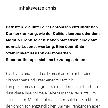
Inhaltsverzeichnis
Weniger Steroide als meist angenommen
Patienten, die unter einer chronisch entzündlichen
Darmerkrankung, wie der Colitis ulcerosa oder dem
Den Teufelskreis der Entzündung
Morbus Crohn, leiden, haben statistisch eine ganz
durchbrechen
normale Lebenserwartung. Eine überhöhte
Mit Wurmeiern gegen den Morbus Crohn
Sterblichkeit ist dank der modernen
Standardtherapie nicht mehr zu registrieren.
Es ist verständlich, dass Menschen, die unter einer
chronischen und unter einer zusätzlich
komplikationsträchtigen Krankheit leiden, befürchten,
dass diese ihre normale Lebensspanne verkürzt. „Im
statistischen Mittel sieht man einen solchen Effekt bei
den chronisch entzündlichen Darmerkrankungen aber