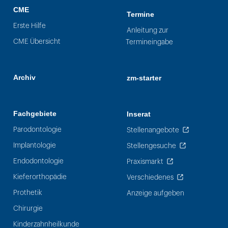
CME
Termine
Erste Hilfe
Anleitung zur
CME Übersicht
Termineingabe
Archiv
zm-starter
Fachgebiete
Inserat
Parodontologie
Stellenangebote
Implantologie
Stellengesuche
Endodontologie
Praxismarkt
Kieferorthopädie
Verschiedenes
Prothetik
Anzeige aufgeben
Chirurgie
Kinderzahnheilkunde