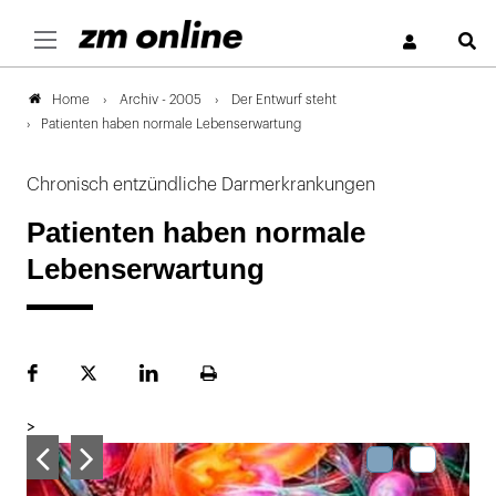
S
Archiv - 2005
Der Entwurf steht
Home
Patienten haben normale Lebenserwartung
Chronisch entzündliche Darmerkrankungen
Patienten haben normale
Lebenserwartung
Facebook
Plattform
LinekdIn
Seite
X
ausdrucken
>