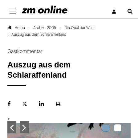
S
Archiv - 2005
Die Qual der Wahl
Home
Auszug aus dem Schlaraffenland
Gastkommentar
Auszug aus dem
Schlaraffenland
Facebook
Plattform
LinekdIn
Seite
X
ausdrucken
>