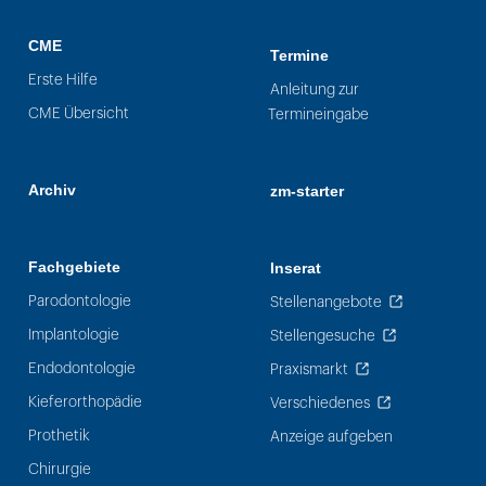
CME
Termine
Erste Hilfe
Anleitung zur
CME Übersicht
Termineingabe
Archiv
zm-starter
Fachgebiete
Inserat
Parodontologie
Stellenangebote
Implantologie
Stellengesuche
Endodontologie
Praxismarkt
Kieferorthopädie
Verschiedenes
Prothetik
Anzeige aufgeben
Chirurgie