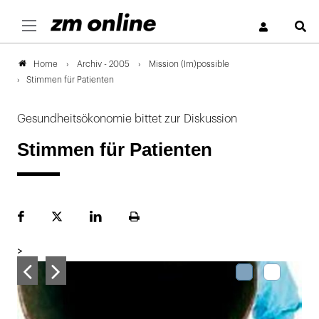
S
Archiv - 2005
Mission (Im)possible
Home
Stimmen für Patienten
Gesundheitsökonomie bittet zur Diskussion
Stimmen für Patienten
Facebook
Plattform
LinekdIn
Seite
X
ausdrucken
>