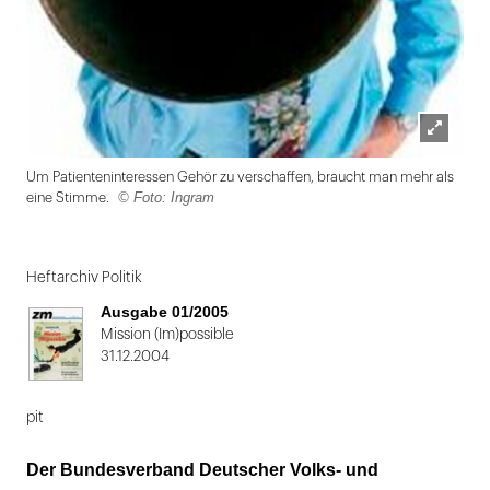
Lightbox
Um Patienteninteressen Gehör zu verschaffen, braucht man mehr als
öffnen
© Foto: Ingram
eine Stimme.
Folie
1
Heftarchiv Politik
von
Ausgabe 01/2005
2
Mission (Im)possible
31.12.2004
pit
Der Bundesverband Deutscher Volks- und