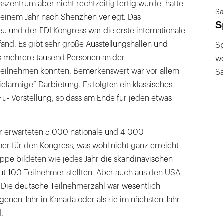
szentrum aber nicht rechtzeitig fertig wurde, hatte
Sa
einem Jahr nach Shenzhen verlegt. Das
S
u und der FDI Kongress war die erste internationale
tfand. Es gibt sehr große Ausstellungshallen und
Sp
s mehrere tausend Personen an der
we
teilnehmen konnten. Bemerkenswert war vor allem
S
ielarmige“ Darbietung. Es folgten ein klassisches
Fu- Vorstellung, so dass am Ende für jeden etwas
er erwarteten 5 000 nationale und 4 000
mer für den Kongress, was wohl nicht ganz erreicht
ppe bildeten wie jedes Jahr die skandinavischen
gut 100 Teilnehmer stellten. Aber auch aus den USA
 Die deutsche Teilnehmerzahl war wesentlich
genen Jahr in Kanada oder als sie im nächsten Jahr
.