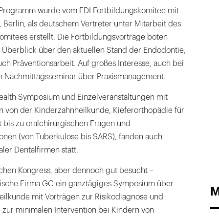
e Programm wurde vom FDI Fortbildungskomitee mit
t, Berlin, als deutschem Vertreter unter Mitarbeit des
omitees erstellt. Die Fortbildungsvorträge boten
 Überblick über den aktuellen Stand der Endodontie,
ch Präventionsarbeit. Auf großes Interesse, auch bei
in Nachmittagsseminar über Praxismanagement.
ealth Symposium und Einzelveranstaltungen mit
von der Kinderzahnheilkunde, Kieferorthopädie für
 bis zu oralchirurgischen Fragen und
nen (von Tuberkulose bis SARS), fanden auch
ler Dentalfirmen statt.
chen Kongress, aber dennoch gut besucht –
anische Firma GC ein ganztägiges Symposium über
M
eilkunde mit Vorträgen zur Risikodiagnose und
 zur minimalen Intervention bei Kindern von