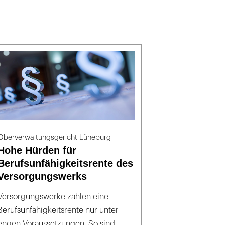
Oberverwaltungsgericht Lüneburg
Hohe Hürden für
Berufsunfähigkeitsrente des
Versorgungswerks
Versorgungswerke zahlen eine
Berufsunfähigkeitsrente nur unter
engen Voraussetzungen. So sind