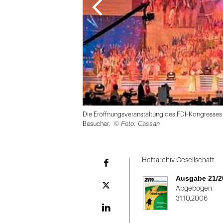
Die Eröffnungsveranstaltung des FDI-Kongresses 
© Foto: Cassan
Besucher.
Folie
1
Heftarchiv Gesellschaft
Facebook
von
Ausgabe 21/2
2
Plattform
Abgebogen
X
31.10.2006
LinekdIn