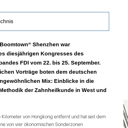
ichnis
ionale Tagung
 „Boomtown“ Shenzhen war
es diesjährigen Kongresses des
rdergrund
bandes FDI vom 22. bis 25. September.
he Ansätze
lichen Vorträge boten dem deutschen
ngewöhnlichen Mix: Einblicke in die
 Methodik der Zahnheilkunde in West und
 Kilometer von Hongkong entfernt und hat seit dem
s eine von vier ökonomischen Sonderzonen