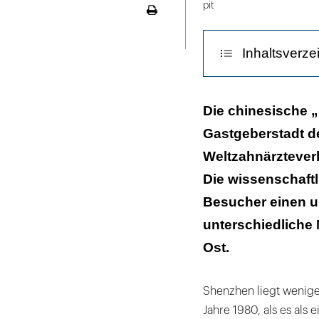
pit
Seite
ausdrucken
Inhaltsverze
Erste internat
Die chinesische
Gastgeberstadt d
Ästhetik im Vo
Weltzahnärztever
Unterschiedlic
Die wissenschaft
Besucher einen u
unterschiedliche
Ost.
Shenzhen liegt wenige
Jahre 1980, als es al