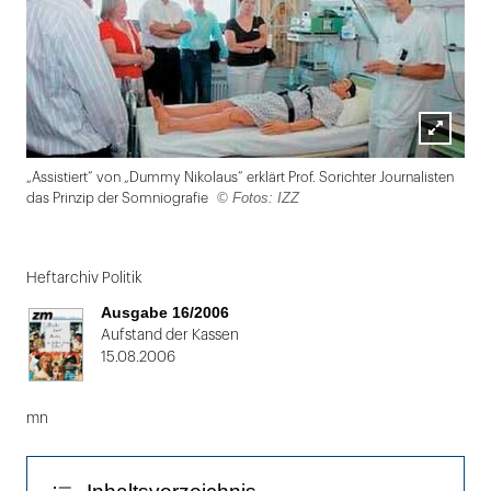
Lightbox
„Assistiert“ von „Dummy Nikolaus“ erklärt Prof. Sorichter Journalisten
öffnen
© Fotos: IZZ
das Prinzip der Somniografie
Folie
1
Heftarchiv Politik
von
Ausgabe 16/2006
2
Aufstand der Kassen
15.08.2006
mn