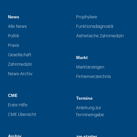
News
Prophylaxe
Alle News
Funktionsdiagnostik
Politik
Ästhetische Zahnmedizin
Praxis
Gesellschaft
Markt
Zahnmedizin
Marktanzeigen
News-Archiv
Firmenverzeichnis
CME
Termine
Erste Hilfe
Anleitung zur
CME Übersicht
Termineingabe
Archiv
zm-starter