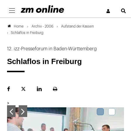
S
Archiv - 2006
Aufstand der Kassen
Home
Schlaflos in Freiburg
12. izz-Presseforum in Baden-Württemberg
Schlaflos in Freiburg
Facebook
Plattform
LinekdIn
Seite
X
ausdrucken
>