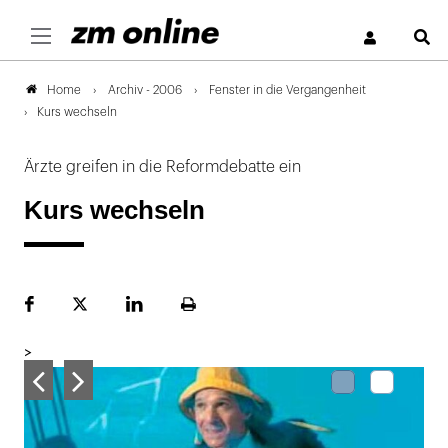
S
Archiv - 2006
Fenster in die Vergangenheit
Home
Kurs wechseln
Ärzte greifen in die Reformdebatte ein
Kurs wechseln
Facebook
Plattform
LinekdIn
Seite
X
ausdrucken
>