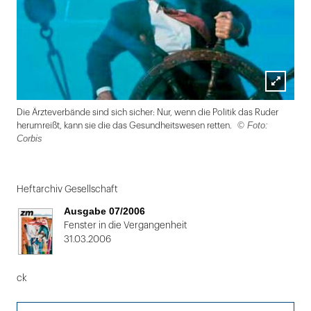
Lightbox
Die Ärzteverbände sind sich sicher: Nur, wenn die Politik das Ruder
öffnen
© Foto:
herumreißt, kann sie die das Gesundheitswesen retten.
Corbis
Folie
1
Heftarchiv Gesellschaft
von
Ausgabe 07/2006
2
Fenster in die Vergangenheit
31.03.2006
ck