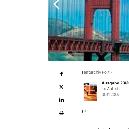
Folie
1
Heftarchiv Politik
Facebook
von
Ausgabe 23/2
2
Plattform
Ihr Auftritt
X
30.11.2007
LinekdIn
pit
Seite
ausdrucken