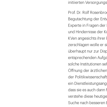
initiierten Versorgung
Prof. Dr. Rolf Rosenbr
Begutachtung der Ent
Experte in Fragen der 
und Hindernisse der K
KVen angesichts ihrer 
zerschlagen wolle er 
überhaupt nur zur Disp
entsprechenden Aufgab
solche Institutionen s
Öffnung der ärztlichen
der Politikwissenschaf
ein Dienstleistungsange
dass sie es auch dann 
verstehe diese heutige
Suche nach besseren 