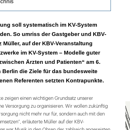
ichnis
tierung im KV-System
rung soll systematisch im KV-System
rden. So umriss der Gastgeber und KBV-
nz Müller, auf der KBV-Veranstaltung
zwerke im KV-System – Modelle guter
wischen Ärzten und Patienten“ am 6.
Berlin die Ziele für das bundesweite
denen Referenten setzten Kontrapunkte.
e zeigen einen wichtigen Grundsatz unserer
he Versorgung zu organisieren. Wir wollen zukünftig
rsorgung nicht mehr nur für, sondern auch mit den
msetzen“, erläuterte Müller auf der KBV-
Das war Musik in den Ohren der zahlreich angereisten