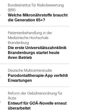
Bundesinstitut für Risikobewertung
1
(BfR)
Welche Mikronährstoffe braucht
die Generation 65+?
Patientenbehandlung in der
Medizinische Hochschule
2
Brandenburg
Die erste Universitätszahnklinik
Brandenburgs startet heute
ihren Betrieb
Deutsche Multicenterstudie
3
Parodontaltherapie-App verfehlt
Erwartungen
Reform der Gebührenordnung für
4
Ärzte
Entwurf für GOÄ-Novelle erneut
überarbeitet