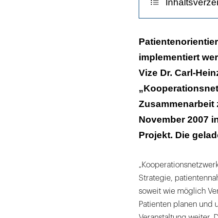
Inhaltsverze
Patientenorien
Patientenorientie
implementiert we
Vize Dr. Carl-Hei
„Kooperationsnet
Zusammenarbeit z
November 2007 in 
Projekt. Die gela
„Kooperationsnetzwerk
Strategie, patientenna
soweit wie möglich Ve
Patienten planen und u
Veranstaltung weiter. 