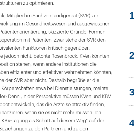
sstrukturen zu optimieren.
ock, Mitglied im Sachverständigenrat (SVR) zur
wicklung im Gesundheitswesen und ausgewiesener
Patientenorientierung, skizzierte Gründe, Formen
ooperation mit Patienten. Zwar stehe der SVR den
bivalenten Funktionen kritisch gegenüber,
sie jedoch nicht, betonte Rosenbrock. KVen könnten
osition stehen, wenn andere Institutionen die
en effizienter und effektiver wahrnehmen könnten;
ehe der SVR aber nicht. Deshalb begrüße er die
 Körperschaften etwa bei Dienstleistungen, meinte
tler: Denn „in der Perspektive müssen KVen und KBV
bot entwickeln, das die Ärzte so attraktiv finden,
finanzieren, wenn sie es nicht mehr müssen. Ich
 KBV-Tagung als Schritt auf diesem Weg“ auf der
Beziehungen zu den Partnern und zu den