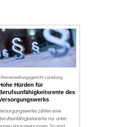
Oberverwaltungsgericht Lüneburg
Hohe Hürden für
Berufsunfähigkeitsrente des
Versorgungswerks
Versorgungswerke zahlen eine
Berufsunfähigkeitsrente nur unter
engen Voraussetzungen. So sind