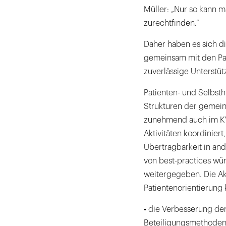
Müller: „Nur so kann 
zurechtfinden.“
Daher haben es sich d
gemeinsam mit den Pat
zuverlässige Unterstüt
Patienten- und Selbsthi
Strukturen der gemei
zunehmend auch im KV
Aktivitäten koordinier
Übertragbarkeit in an
von best-practices w
weitergegeben. Die Ak
Patientenorientierung 
• die Verbesserung de
Beteiligungsmethode