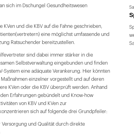
man sich im Dschungel Gesundheitswesen
Sa
S
ie KVen und die KBV auf die Fahne geschrieben,
Sp
ienten(vertretern) eine möglichst umfassende und
we
zung Ratsuchender bereitzustellen.
S
lfevertreter sind dabei immer stärker in die
nsamen Selbstverwaltung eingebunden und finden
-System eine adäquate Verankerung. Hier könnten
t, Maßnahmen einzelner vorgestellt und auf deren
dere KVen oder die KBV überprüft werden. Anhand
ürden Erfahrungen gebündelt und Know-how
tivitäten von KBV und KVen zur
konzentrieren sich auf folgende drei Grundpfeiler:
r Versorgung und Qualität durch direkte
n