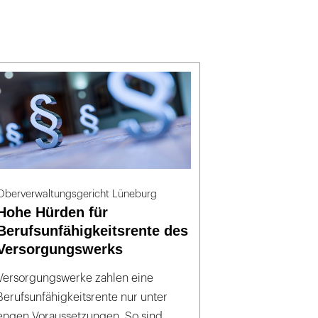
Oberverwaltungsgericht Lüneburg
Hohe Hürden für
Berufsunfähigkeitsrente des
Versorgungswerks
Versorgungswerke zahlen eine
Berufsunfähigkeitsrente nur unter
engen Voraussetzungen. So sind