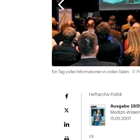
© Fo
Ein Tag voller Informationen in vollen Sälen.
Folie
1
Heftarchiv Politik
Facebook
von
Ausgabe 10/2
2
Plattform
Medizin-Wissen
X
15.05.2007
LinekdIn
ck