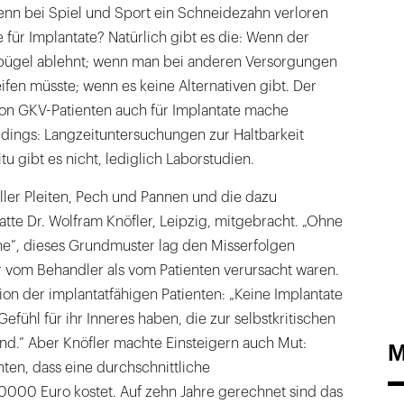
enn bei Spiel und Sport ein Schneidezahn verloren
für Implantate? Natürlich gibt es die: Wenn der
bügel ablehnt; wenn man bei anderen Versorgungen
fen müsste; wenn es keine Alternativen gibt. Der
on GKV-Patienten auch für Implantate mache
rdings: Langzeituntersuchungen zur Haltbarkeit
tu gibt es nicht, lediglich Laborstudien.
ller Pleiten, Pech und Pannen und die dazu
tte Dr. Wolfram Knöfler, Leipzig, mitgebracht. „Ohne
he”, dieses Grundmuster lag den Misserfolgen
r vom Behandler als vom Patienten verursacht waren.
ion der implantatfähigen Patienten: „Keine Implantate
 Gefühl für ihr Inneres haben, die zur selbstkritischen
sind.” Aber Knöfler machte Einsteigern auch Mut:
M
nten, dass eine durchschnittliche
0000 Euro kostet. Auf zehn Jahre gerechnet sind das