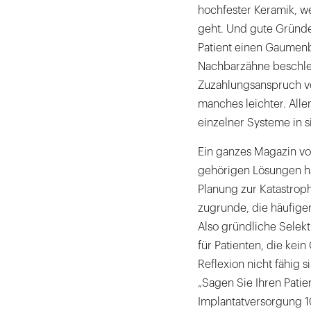
hochfester Keramik, w
geht. Und gute Gründe 
Patient einen Gaumen
Nachbarzähne beschlei
Zuzahlungsanspruch v
manches leichter. Alle
einzelner Systeme in si
Ein ganzes Magazin vo
gehörigen Lösungen ha
Planung zur Katastrop
zugrunde, die häufige
Also gründliche Selekt
für Patienten, die kein
Reflexion nicht fähig 
„Sagen Sie Ihren Patie
Implantatversorgung 1