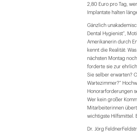
2,80 Euro pro Tag, wen
Implantate halten länge
Gänzlich unakademisch
Dental Hygienist”, Moti
Amerikanerin durch En
kennt die Realität: Wa
nächsten Montag noch l
forderte sie zur ehrli
Sie selber erwarten? 
Wartezimmer?” Hochwe
Honorarforderungen se
Wer kein großer Kommu
Mitarbeiterinnen übert
wichtigste Hilfsmittel.
Dr. Jörg FeldnerFeldstr