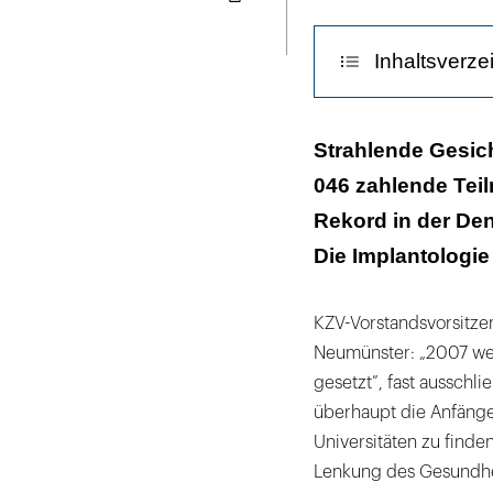
Seite
ausdrucken
Inhaltsverze
Aus Misserfolg
Strahlende Gesich
046 zahlende Tei
Rekord in der Den
Die Implantologie
KZV-Vorstandsvorsitzen
Neumünster: „2007 we
gesetzt”, fast ausschl
überhaupt die Anfänge 
Universitäten zu finden
Lenkung des Gesundhei