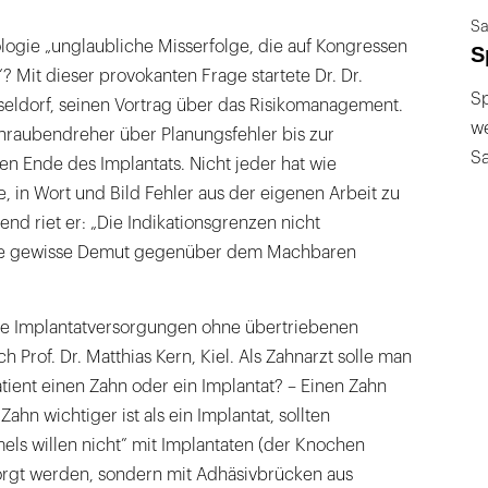
Sa
ologie „unglaubliche Misserfolge, die auf Kongressen
S
Mit dieser provokanten Frage startete Dr. Dr.
Sp
eldorf, seinen Vortrag über das Risikomanagement.
we
raubendreher über Planungsfehler bis zur
S
n Ende des Implantats. Nicht jeder hat wie
 in Wort und Bild Fehler aus der eigenen Arbeit zu
d riet er: „Die Indikationsgrenzen nicht
ne gewisse Demut gegenüber dem Machbaren
ere Implantatversorgungen ohne übertriebenen
h Prof. Dr. Matthias Kern, Kiel. Als Zahnarzt solle man
atient einen Zahn oder ein Implantat? – Einen Zahn
Zahn wichtiger ist als ein Implantat, sollten
ls willen nicht” mit Implantaten (der Knochen
sorgt werden, sondern mit Adhäsivbrücken aus