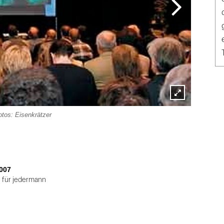
Lightbox
tos: Eisenkrätzer
öffnen
007
 für jedermann